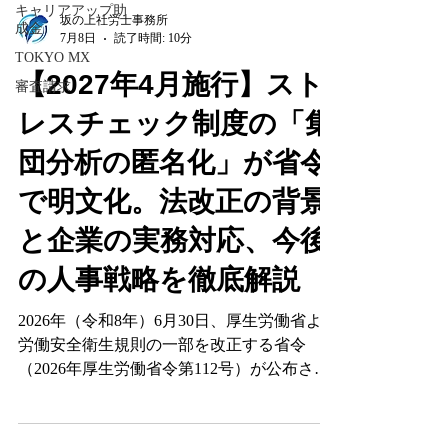
キャリアアップ助
成金
TOKYO MX
審査請求
坂の上社労士事務所
7月8日
読了時間: 10分
【2027年4月施行】スト
レスチェック制度の「集
団分析の匿名化」が省令
で明文化。法改正の背景
と企業の実務対応、今後
の人事戦略を徹底解説
2026年（令和8年）6月30日、厚生労働省より
労働安全衛生規則の一部を改正する省令