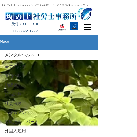
ﾏﾈｰﾌｫﾜｰﾄﾞ・freee・ｼﾞｮﾌﾞｶﾝ公認 / 給与計算スペシャリスト
受付8:30～18:00
​03-6822-1777
News
メンタルヘルス
全ての記事
有給休暇
助成金
給与計算
社会保険
ハラスメント
有期雇用・パート
外国人雇用