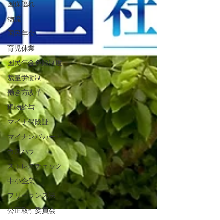
国保逃れ
物流
国民年金
育児休業
国民年金免除制度
裁量労働制
働き方改革
現物給与
マイナ保険証
マイナンバカード
カスハラ
ストレスチェック
中小企業
フリーランス法
公正取引委員会