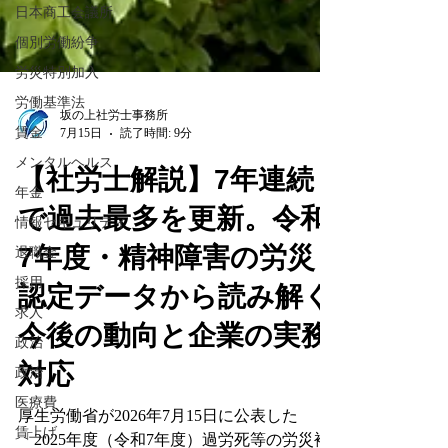
日本商工会議所
個別労働紛争
労災特別加入
労働基準法
賃金
坂の上社労士事務所
メンタルヘルス
7月15日
読了時間: 9分
年金
【社労士解説】7年連続
情報セキュリティ
退職金
で過去最多を更新。令和
採用
7年度・精神障害の労災
求人
認定データから読み解く
政治
今後の動向と企業の実務
政治
医療費
対応
賃上げ