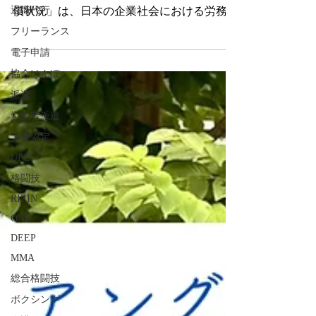
厚生労働省が2026年7月15日に公表した
退職代行
「2025年度（令和7年度）過労死等の労災補
フリーランス
償状況」は、日本の企業社会における労務管
電子申請
理の焦点を鮮明に映し出しています。長年に
協会けんぽ
わたり推進されてきた「働き方改革」によ
り、長時間労働を要因とする脳・心臓疾患の
派遣
労災認定が減少傾向を示す一方で、仕事上の
労働者派遣
ストレスを原因とする精神障害の労災請求・
労使協定
認定件数はかつてない水準へと急増していま
UFC
す。 特に注目すべきは、精神障害の労災請
求件数が前年度比1178件増の4958件に達し、
格闘技
認定件数も1082件と7年連続で過去最多を更
RIZIN
新した事実です。なぜ今、これほどまでに精
ONE
神障害の労災が増加しているのか。本稿で
DEEP
は、最新の政府統計データと労働関連法令の
MMA
改正経緯を読み解きながら、社会保険労務士
総合格闘技
の専門的視点から「3つの視点」で実務上の
本質的課題と実効的な予防策を徹底解説しま
ボクシング
す。 １．精神障害労災4958件の衝撃と「ハ