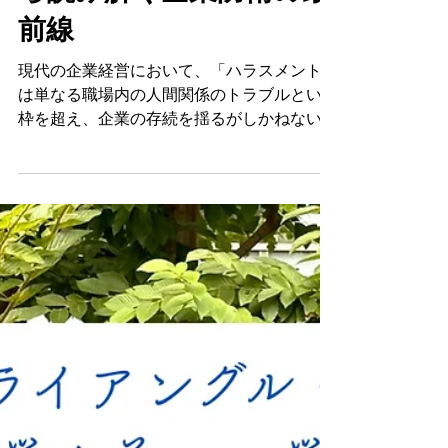
【徹底解説】2026年「カ
スハラ・就活セクハラ」
対策義務化の実務と本質
ー精神障害の労災急増か
ら読み解く企業防衛の最
前線
現代の企業経営において、「ハラスメント」
は単なる職場内の人間関係のトラブルという
枠を超え、企業の存続を揺るがしかねない重
大な経営リスクとなっています。近年、ハラ
スメントに起因する精神障害の労災認定件数
は急増しており、メディアでも連日のように
企業不祥事として報じられています。 こう
した社会情勢を背景に、政府は労働施策総合
推進法等の法改正を行い、パワーハラスメン