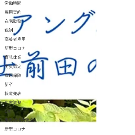
労働時間
雇用契約
在宅勤務
税制
高齢者雇用
新型コロナ
育児休業
労災認定
雇用保険
新卒
報道発表
年末調整
DX
事業復活支援金
新型コロナ