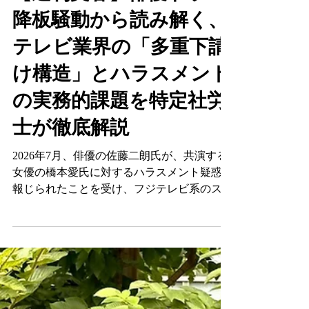
坂の上社労士事務所
7月3日
読了時間: 10分
【週刊文春】俳優ドラマ
降板騒動から読み解く、
テレビ業界の「多重下請
け構造」とハラスメント
の実務的課題を特定社労
士が徹底解説
2026年7月、俳優の佐藤二朗氏が、共演する
女優の橋本愛氏に対するハラスメント疑惑を
報じられたことを受け、フジテレビ系のスピ
ンオフドラマを撮影初日直前に降板したとい