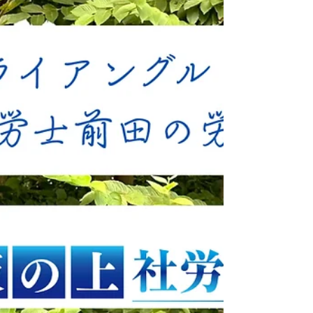
うニュースが大きな波紋を呼んでいます。
週刊誌の報道とフジテレビの降板通達に対
し、佐藤氏側は「ステレオタイプのパワハラ
オヤジを完全に創作している」と猛反発し、
専門家の確認も得ていると主張しています。
一方、フジテレビ側は「厳重注意を行ったこ
とは事実」としつつ、「身体的接触ではな
く、女性俳優が演技上の制約を有することに
なった経緯を認識しながら発した言葉等が問
題視された」との見解を示しました。 両者
の主張が真っ向から対立する本件ですが、こ
れは単なる芸能界のゴシップではありませ
ん。社会保険労務士の視点で見ると、ここに
は「当事者間の認識のズレとハラスメント認
定の難しさ」「重層的な契約関係（多重下請
け）における責任の所在」「有事における企
業の初動対応とガバナンス」という、あらゆ
る業界の企業が直面しうる人事労務・コンプ
ライアンス上の本質的な課題が凝縮されてい