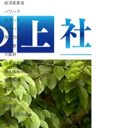
経済産業省
パワハラ
セクハラ
マタハラ
厚生労働省
東京都
大阪府
日本年金機構
個人情報保護法
健康保険
経団連
総理会見
財務省
業務改善助成金
障碍者雇用