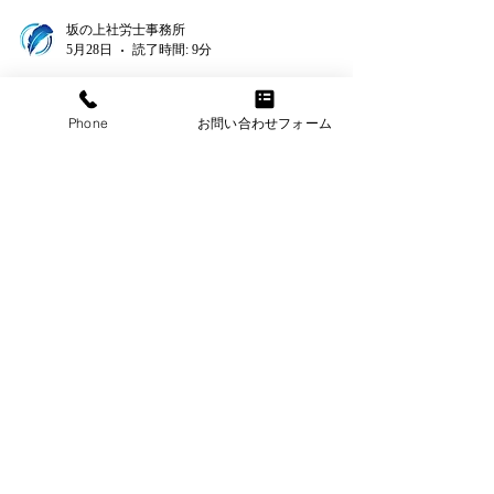
Phone
お問い合わせフォーム
坂の上社労士事務所
5月28日
読了時間: 9分
【社労士解説】企業ブラ
ンドを根底から揺るがす
「従業員の違法薬物問
題」と最新の実務対応〜