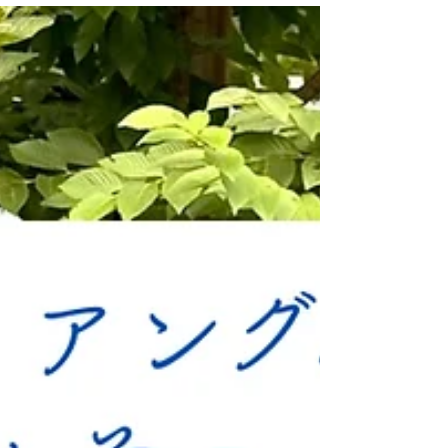
（2026年厚生労働省令第112号）が公布され
ました。本改正省令は、翌年の2027年（令和
9年）4月1日より施行されることが決定して
います。 今回の法改正において対象となる
のは、企業における労働者の精神的な健康の
保持増進を目的とした「ストレスチェック制
度」の中でも、職場環境の改善を目的とした
「集団分析」に関する規定です。 これま
で、労働現場における精神的な負担を軽減
し、働きやすい職場環境を構築することは、
企業にとって重要な経営課題として認識され
てきました。その中核を担うストレスチェッ
ク制度において、今回の法改正はどのような
意味を持つのでしょうか。 本稿では、特定
社会保険労務士の視点から、この法改正がも
たらす法的な意味合い、企業の実務上の具体
的な注意点、そして今後の企業経営における
人事労務の展望について、3つの視点から深
く掘り下げて解説します。報道関係者の方々