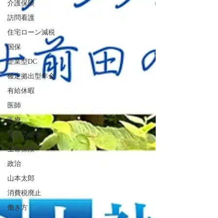
介護保険
ラスメント3大要因」の台頭 2025年度統計に
訪問看護
おいて最も警戒すべきは、精神障害の請求件
住宅ローン減税
数が前年度から約31%増という急激な右肩上
がりの推移を示した点です。支給・不支給が
国保
決定
企業型DC
確定拠出型年金
有給休暇
医師
医療
厚生労働省
生命保険
政治
山本太郎
消費税廃止
働き方