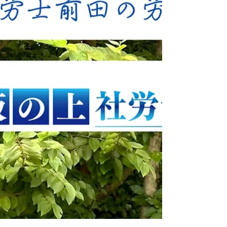
ト、セクシュアルハラスメント等の防止措置
を事業主に義務付けてきました。そして、令
和8年（2026年）10月1日には、かねてより社
会問題化していた「カスタマーハラスメント
（顧客等からの著しい迷惑行為）」および
「求職者等に対するセクシュアルハラスメン
ト（就活セクハラ）」の防止対策がいよいよ
企業に義務化されます。 本稿では、特定社
会保険労務士としての専門的知見から、複雑
化するハラスメント問題の現状を解き明か
し、企業が直面する実務上の課題と、今後の
動向を踏まえた抜本的な解決策を「3つの視
点」で深く解説します。感情論を排し、法的
な根拠と冷静な実務対応に基づく「毅然とし
た組織防衛」のあり方につい