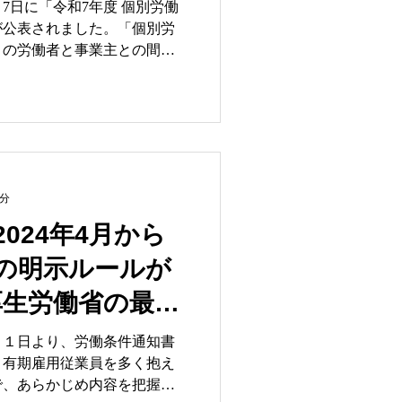
根本対策
7日に「令和7年度 個別労働
が公表されました。「個別労
々の労働者と事業主との間で
に関するトラブルを未然に防
の行政制度です。具体的に
れた「総合労働相談コーナー」
働局長による「助言・指
た紛争調整委員会による「あ
ーチが用意されています。 令
2分
19万8,010件に上り、18年
止まり状態が続いています。労
024年4月から
、多様な働き方が浸透する中
の明示ルールが
擦は決して減少していませ
厚生労働省の最新
分析し、現在の日本企業が抱
後の経営を左右する重要なヒ
Dテンプレート）
月１日より、労働条件通知書
解説します。表面的なデータ
。有期雇用従業員を多く抱え
も解説
政府の狙い、そして明日から
で、あらかじめ内容を把握