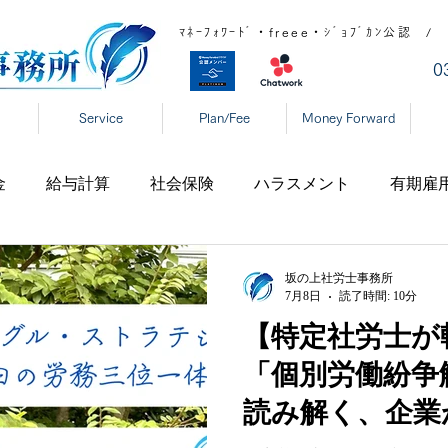
ﾏﾈｰﾌｫﾜｰﾄﾞ・freee・ｼﾞｮﾌﾞｶﾝ公
​
Service
Plan/Fee
Money Forward
金
給与計算
社会保険
ハラスメント
有期雇
宅勤務
税制
高齢者雇用
新型コロナ
育児休
坂の上社労士事務所
7月8日
読了時間: 10分
【特定社労士が
表
年末調整
DX
事業復活支援金
新型コロ
「個別労働紛争
読み解く、企業
タハラ
厚生労働省
東京都
大阪府
日本年金