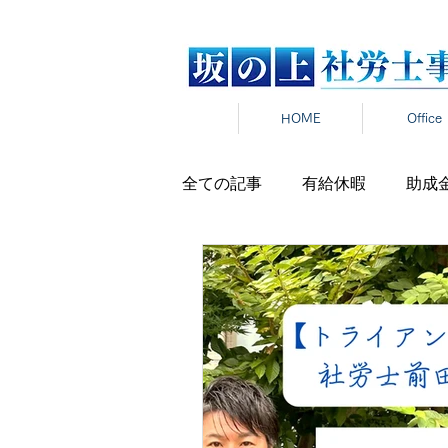
HOME
Office
全ての記事
有給休暇
助成
労働時間
雇用契約
在
雇用保険
新卒
報道発
パワハラ
セクハラ
マ