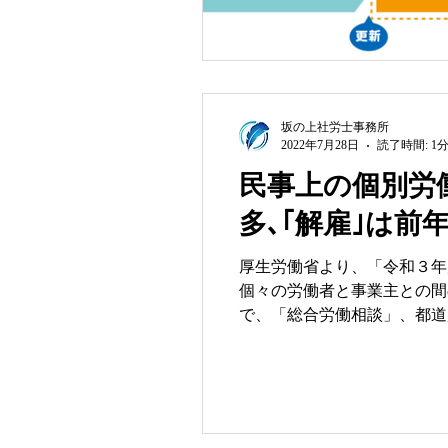
坂の上社労士事務所
2022年7月28日
読了時間: 1
民事上の個別労
多､｢解雇｣は前
厚生労働省より、「令和３年
個々の労働者と事業主との間
で、「総合労働相談」、都道