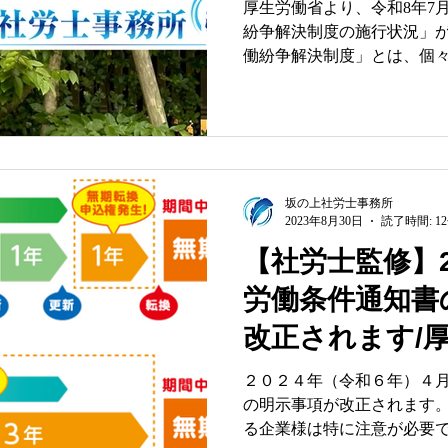
の労務リスクと
厚生労働省より、令和8年7月
紛争解決制度の施行状況」
働紛争解決制度」とは、個
生じた労働条件や職場環境
ぎ、迅速な解決を図るため
は、全国378か所に設置さ
での相談対応、都道府県労
導」、そして専門家を交え
っせん」という3つのアプロ
坂の上社労士事務所
2023年8月30日
読了時間: 1
和7年度の総合労働相談件数は1
連続で100万件を超える高
【社労士監修】2
働者の権利意識の高まりや
労働条件通知書
で、企業と労働者の間の摩
ん。 本記事では、この膨大なデータと具体的な事例を特
改正されます/
定社会保険労務士の視点で
える労務管理の課題と、今
ひな形（WOR
２０２４年（令和６年）４
ントを「3つの視点」で深く
の明示事項が改正されます
掲載、記載事例
だけでなく、法律の背景や
る企業様は特に注意が必要
実践できる課題解決の道