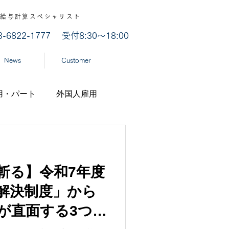
認 / 給与計算スペシャリスト
03-6822-1777
受付8:30～18:00
News
Customer
用・パート
外国人雇用
業
労災認定
斬る】令和7年度
ナ
経済産業省
解決制度」から
が直面する3つ
機構