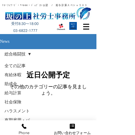
ﾏﾈｰﾌｫﾜｰﾄﾞ・freee・ｼﾞｮﾌﾞｶﾝ公認 / 給与計算スペシャリスト
受付8:30～18:00
​03-6822-1777
News
総合格闘技
全ての記事
近日公開予定
有給休暇
助成金
その他のカテゴリーの記事を見まし
ょう。
給与計算
社会保険
ハラスメント
​クラウド人事管理から勤怠、給与まで一括対応
有期雇用・パ
坂の上社労士事務所
ート
Phone
お問い合わせフォーム
外国人雇用
03-6822-1777