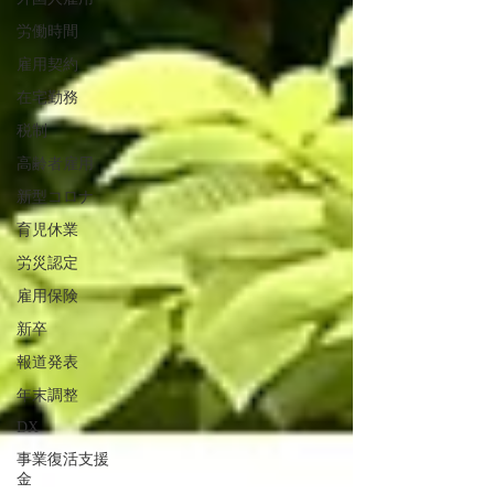
労働時間
雇用契約
在宅勤務
税制
高齢者雇用
新型コロナ
育児休業
労災認定
雇用保険
新卒
報道発表
年末調整
DX
事業復活支援
金