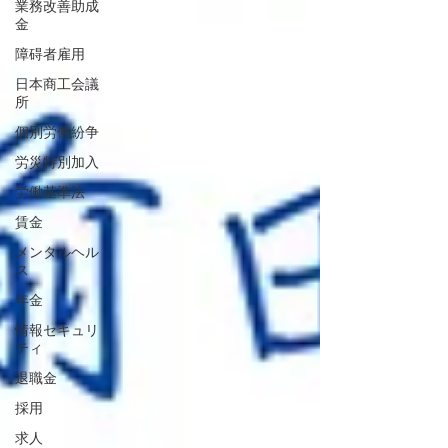
業務改善助成
金
障碍者雇用
日本商工会議
所
個別労働紛争
労災特別加入
労働基準法
賃金
メンタルヘル
ス
年金
情報セキュリ
ティ
退職金
採用
求人