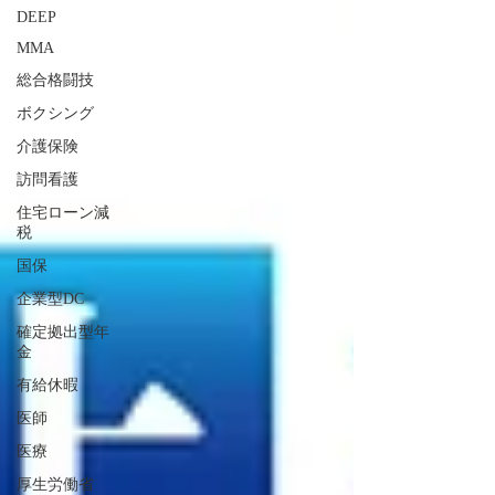
DEEP
MMA
総合格闘技
ボクシング
介護保険
訪問看護
住宅ローン減
税
国保
企業型DC
確定拠出型年
金
有給休暇
医師
医療
厚生労働省