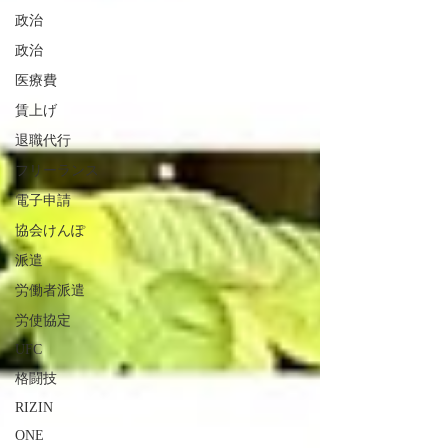
政治
政治
医療費
賃上げ
退職代行
フリーランス
電子申請
協会けんぽ
派遣
労働者派遣
労使協定
UFC
格闘技
RIZIN
ONE