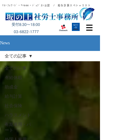
ﾏﾈｰﾌｫﾜｰﾄﾞ・freee・ｼﾞｮﾌﾞｶﾝ公認 / 給与計算スペシャリスト
受付8:30～18:00
​03-6822-1777
News
全ての記事
全ての記事
有給休暇
助成金
給与計算
社会保険
ハラスメント
有期雇用・パ
ート
外国人雇用