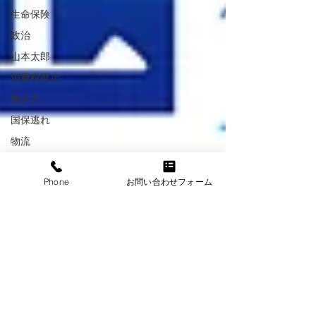
生命保険
政治
山本太郎
消費税廃止
働き方
国保逃れ
物流
国民年金
Phone
お問い合わせフォーム
育児休業
国民年金免除
制度
裁量労働制
働き方改革
現物給与
マイナ保険証