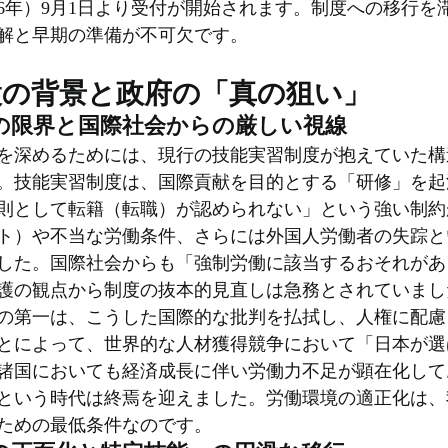
26年）9月1日より受付が開始されます。制度への移行を
解と早期の準備が不可欠です。
設の背景と政府の「真の狙い」
の限界と国際社会からの厳しい視線
を深めるためには、現行の技能実習制度が抱えていた構
。技能実習制度は、国際貢献を目的とする「研修」を起
則として転籍（転職）が認められない」という強い制約
ト）や不当な労働条件、さらには外国人労働者の失踪と
した。国際社会からも「強制労働に該当するおそれがあ
護の観点から制度の抜本的見直しは急務とされていまし
の第一は、こうした国際的な批判を払拭し、人権に配慮
とによって、世界的な人材獲得競争において「日本が選
諸国においても経済成長に伴い労働力不足が顕在化して
という時代は終焉を迎えました。労働環境の適正化は、
ための最低条件なのです。