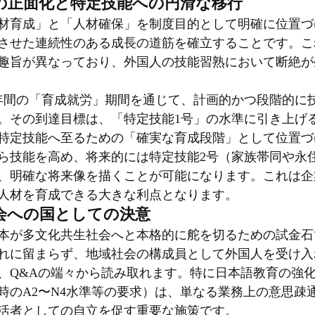
の正面化と特定技能への円滑な移行
材育成」と「人材確保」を制度目的として明確に位置づ
させた連続性のある成長の道筋を確立することです。こ
趣旨が異なっており、外国人の技能習熟において断絶が
年間の「育成就労」期間を通じて、計画的かつ段階的に
。その到達目標は、「特定技能1号」の水準に引き上げ
特定技能へ至るための「確実な育成段階」として位置づ
ら技能を高め、将来的には特定技能2号（家族帯同や永
、明確な将来像を描くことが可能になります。これは企
人材を育成できる大きな利点となります。
会への国としての決意
本が多文化共生社会へと本格的に舵を切るための試金石
れに留まらず、地域社会の構成員として外国人を受け入
、Q&Aの端々から読み取れます。特に日本語教育の強化
時のA2〜N4水準等の要求）は、単なる業務上の意思疎
活者としての自立を促す重要な施策です。