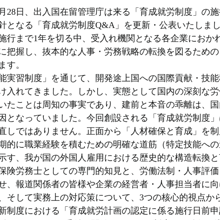
）5月28日、出入国在留管理庁は来る「育成就労制度」の
針となる「育成就労制度Q&A」を更新・公表いたしまし
日の施行まで1年を切る中、受入れ機関となる各企業におか
に把握し、抜本的な人事・労務戦略の転換を図るための
ます。
能実習制度」を通じて、開発途上国への国際貢献・技能
け入れてきました。しかし、実態として国内の深刻な労
いたことは周知の事実であり、建前と本音の乖離は、国
因となっていました。今回創設される「育成就労制度」
直しではありません。正面から「人材確保と育成」を制
期的に職業経験を積むための明確な道筋（特定技能への
示す、我が国の外国人雇用における歴史的な構造転換と
保険労務士としての専門的知見と、労働法制・人事評価
せ、報道関係者の皆様や企業の経営者・人事担当者に向
、そして実務上の対応策について、3つの核心的視点か
新制度における「育成就労計画の認定に係る施行日前申