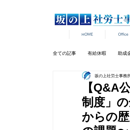
HOME
Office
全ての記事
有給休暇
助成
坂の上社労士事務
労働時間
雇用契約
在
【Q&A
制度」の
雇用保険
新卒
報道発
からの歴
パワハラ
セクハラ
マ