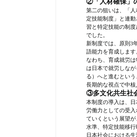
②「人材確保」
第二の狙いは、「人
定技能制度」と連動
習と特定技能の制度
でした。
新制度では、原則3
語能力を育成します
なわち、育成就労は
は日本で就労しなが
る）へと進むという
長期的な視点で中核
③多文化共生社
本制度の導入は、日
労働力としての受入
ていくという展望が
水準、特定技能移行
日本社会における生