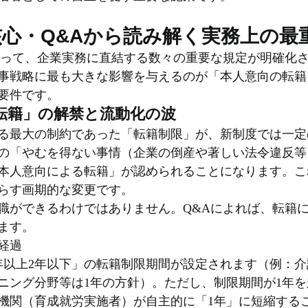
心・Q&Aから読み解く実務上の最
よって、企業実務に直結する数々の重要な規定が明確化
事戦略に最も大きな影響を与えるのが「本人意向の転籍
要件です。
転籍」の解禁と流動化の波
る最大の制約であった「転籍制限」が、新制度では一定
の「やむを得ない事情（企業の倒産や著しい法令違反等
本人意向による転籍」が認められることになります。こ
らす画期的な変更です。
職ができるわけではありません。Q&Aによれば、転籍
ます。
経過
年以上2年以下」の転籍制限期間が設定されます（例：介
ニング分野等は1年の方針）。ただし、制限期間が1年
機関（育成就労実施者）が自主的に「1年」に短縮する