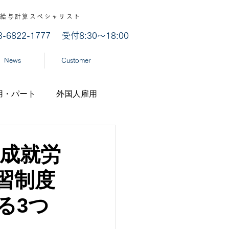
認 / 給与計算スペシャリスト
03-6822-1777
受付8:30～18:00
News
Customer
用・パート
外国人雇用
業
労災認定
育成就労
習制度
ナ
経済産業省
る3つ
機構