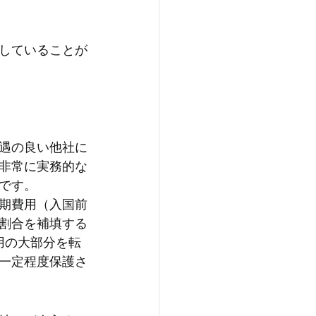
していることが
遇の良い他社に
非常に実務的な
です。
期費用（入国前
割合を補填する
用の大部分を転
一定程度保護さ