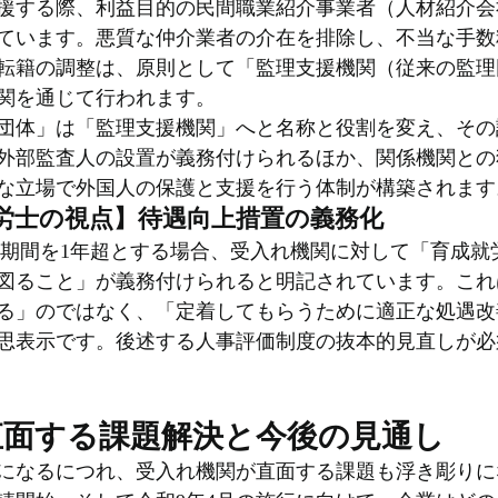
援する際、利益目的の民間職業紹介事業者（人材紹介会
ています。悪質な仲介業者の介在を排除し、不当な手数
転籍の調整は、原則として「監理支援機関（従来の監理
関を通じて行われます。
団体」は「監理支援機関」へと名称と役割を変え、その
外部監査人の設置が義務付けられるほか、関係機関との
な立場で外国人の保護と支援を行う体制が構築されます
労士の視点】待遇向上措置の義務化
限期間を1年超とする場合、受入れ機関に対して「育成就
図ること」が義務付けられると明記されています。これ
る」のではなく、「定着してもらうために適正な処遇改
思表示です。後述する人事評価制度の抜本的見直しが必
直面する課題解決と今後の見通し
になるにつれ、受入れ機関が直面する課題も浮き彫りに