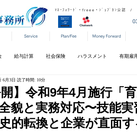
ﾏﾈｰﾌｫﾜｰﾄﾞ・freee・ｼﾞｮﾌﾞｶﾝ公
​
Service
Plan/Fee
Money Forward
金
給与計算
社会保険
ハラスメント
有期雇
所
6月3日
読了時間: 10分
宅勤務
税制
高齢者雇用
新型コロナ
育児休
公開】令和9年4月施行「
全貌と実務対応〜技能実
表
年末調整
DX
事業復活支援金
新型コロ
史的転換と企業が直面す
タハラ
厚生労働省
東京都
大阪府
日本年金