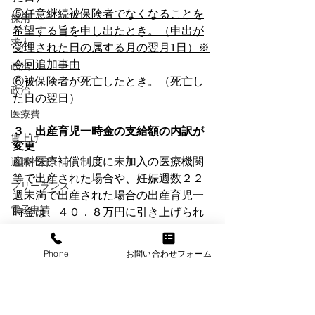
⑤任意継続被保険者でなくなることを
採用
希望する旨を申し出たとき。（申出が
求人
受理された日の属する月の翌月1日）※
今回追加事由
政治
⑥被保険者が死亡したとき。（死亡し
政治
た日の翌日）
医療費
３．出産育児一時金の支給額の内訳が
賃上げ
変更
産科医療補償制度に未加入の医療機関
退職代行
等で出産された場合や、妊娠週数２２
フリーランス
週未満で出産された場合の出産育児一
電子申請
時金は、４０．８万円に引き上げられ
ました。なお、令和３年１２月３１日
協会けんぽ
以前の出産の場合はこれまでどおり４
Phone
お問い合わせフォーム
派遣
０．４万円となります。
労働者派遣
労使協定