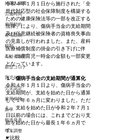
外国人雇用
令和４年１月１日から施行された「全
世代対応型の社会保障制度を構築する
労働時間
ための健康保険法等の一部を改正する
雇用契約
法律」により、傷病手当金の支給期間
及び任意継続被保険者の資格喪失事由
在宅勤務
の見直しが行われました。また、産科
税制
医療補償制度の掛金の引き下げに伴
い、出産育児一時金の金額も一部変更
高齢者雇用
となっています。
新型コロナ
育児休業
１．傷病手当金の支給期間が通算化
令和４年１月１日より、傷病手当金の
労災認定
支給期間が、支給を始めた日から通算
雇用保険
して１年６ヵ月に変わりました。ただ
し、支給を始めた日が令和２年７月１
新卒
日以前の場合には、これまでどおり支
報道発表
給を始めた日から最長１年６ヵ月で
す。
年末調整
☛比較