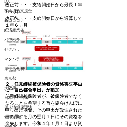
DX
改正前・・・支給開始日から最長１年
事業復活支援金
６ヵ月
改正後・・・支給開始日から通算して
新型コロナ
１年６ヵ月
経済産業省
パワハラ
セクハラ
マタハラ
厚生労働省
東京都
２．任意継続被保険者の資格喪失事由
大阪府
に『自己都合申出』が追加
任意継続被保険者が、被保険者でなく
日本年金機構
なることを希望する旨を協会けんぽに
個人情報保護法
申し出た場合、その申出が受理された
日の属する月の翌月１日にその資格を
健康保険
喪失します。令和４年１月１日より資
経団連