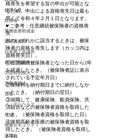
格喪失を希望する旨の申出が可能とな
総理会見
るため、申出による資格喪失日は最も
早くて令和４年２月１日となります。
財務省
☛ご参考：任意継続被保険者の資格喪
業務改善助成金
失
次のいずれかに該当するときは、被保
障碍者雇用
険者の資格を喪失します（カッコ内は
日本商工会議所
資格喪失日）。
個別労働紛争
①任意継続被保険者となった日から2年
を経過したとき。（被保険者証に表示
労災特別加入
されている予定年月日）
労働基準法
②保険料を納付期日までに納付しなか
ったとき。（納付期日の翌日）
賃金
③就職して、健康保険、船員保険、共
メンタルヘルス
済組合などの被保険者資格を取得した
とき。（被保険者資格を取得した日）
年金
④後期高齢者医療の被保険者資格を取
情報セキュリティ
得したとき。 （被保険者資格を取得し
退職金
た日）