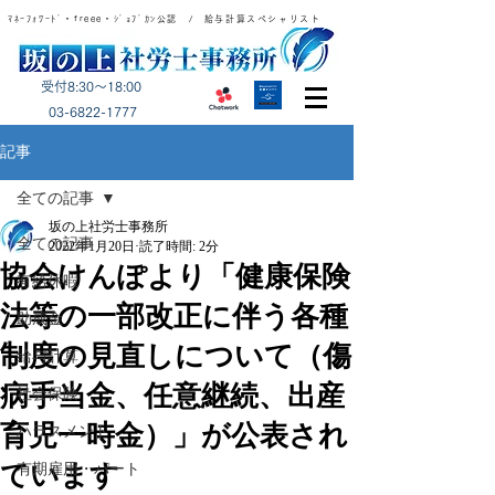
ﾏﾈｰﾌｫﾜｰﾄﾞ・freee・ｼﾞｮﾌﾞｶﾝ公認 / 給与計算スペシャリスト
受付8:30～18:00
​03-6822-1777
記事
全ての記事
坂の上社労士事務所
全ての記事
2022年1月20日
読了時間: 2分
協会けんぽより「健康保険
有給休暇
法等の一部改正に伴う各種
助成金
制度の見直しについて（傷
給与計算
病手当金、任意継続、出産
社会保険
育児一時金）」が公表され
ハラスメント
ています
有期雇用・パート