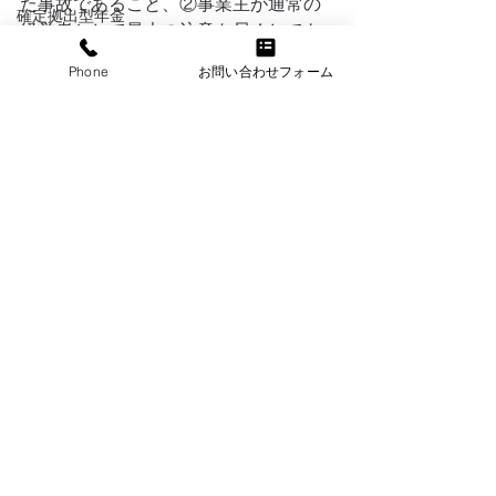
た事故であること、②事業主が通常の
確定拠出型年金
経営者として最大の注意を尽くしても
有給休暇
なお避けることのできない事故である
Phone
お問い合わせフォーム
こと、この２つの要件を満たした場合
医師
は、「使用者の責に帰すべき事由によ
医療
る休業」に該当しない為、休業手当の
支払い義務はありません。
厚生労働省
▶
新型インフルエンザ等対策特別措置
生命保険
法による対応が取られる中で、協力依
政治
頼や要請などを受けて営業を自粛し、
労働者を休業させる場合
山本太郎
⇒
一律に労働基準法に基づく休業手当
消費税廃止
の支払義務がなくなりません（休業手
当の支払い義務あり）。ただし、①そ
働き方
の原因が事業の外部より発生した事故
国保逃れ
であること、②事業主が通常の経営者
として最大の注意を尽くしてもなお避
物流
けることのできない事故であること、
国民年金
この２つの要件を満たした場合は、