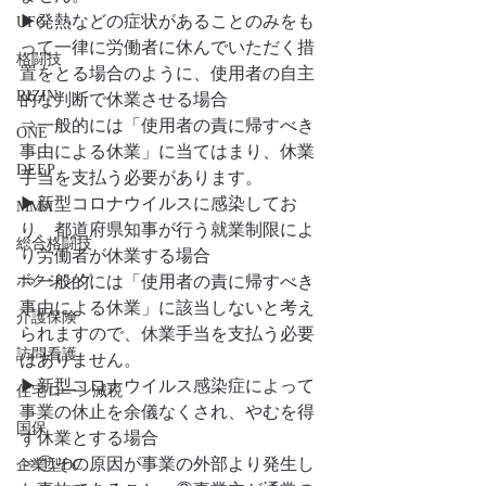
▶発熱などの症状があることのみをも
UFC
って一律に労働者に休んでいただく措
格闘技
置をとる場合のように、使用者の自主
RIZIN
的な判断で休業させる場合
⇒一般的には「使用者の責に帰すべき
ONE
事由による休業」に当てはまり、休業
DEEP
手当を支払う必要があります。
▶新型コロナウイルスに感染してお
MMA
り、都道府県知事が行う就業制限によ
総合格闘技
り労働者が休業する場合
ボクシング
⇒一般的には「使用者の責に帰すべき
事由による休業」に該当しないと考え
介護保険
られますので、休業手当を支払う必要
訪問看護
はありません。
▶新型コロナウイルス感染症によって
住宅ローン減税
事業の休止を余儀なくされ、やむを得
国保
ず休業とする場合
⇒①その原因が事業の外部より発生し
企業型DC