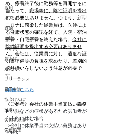
め、療養終了後に勤務等を再開するに
採用
当たって、
職場等に、陰性証明を提出
する必要はありません
。つまり、新型
求人
コロナに感染した従業員は、医師によ
政治
る健康状態の確認を経て、入院・宿泊
政治
療養・自宅療養を終えた場合、
会社に
陰性証明を提出する必要はありませ
医療費
ん
。会社は、従業員に対し、過度な証
賃上げ
明書準備等の負担を求めたり、差別的
取り扱いをしないよう注意が必要で
退職代行
す。
フリーランス
電子申請
詳細はこちら
協会けんぽ
《ご参考》会社の休業手当支払い義務
派遣
▶発熱などの症状があるため労働者が
自主的に休む場合
労働者派遣
⇒会社に休業手当の支払い義務はあり
労使協定
ません。