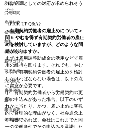
外国人雇用
分は企業としての対応が求められそう
です。
労働時間
雇用契約
《PICK UP Q&A》
＜有期契約労働者の雇止めについて＞
在宅勤務
問５ やむを得ず有期契約労働者の雇止
税制
めを検討していますが、どのような問
題がありますか。
高齢者雇用
まずは雇用調整助成金の活用などで雇
新型コロナ
用の維持を図ります。それでも、やむ
育児休業
を得ず有期契約労働者の雇止めを検討
しなければならない場合は、以下の点
労災認定
に留意が必要です。
雇用保険
①　有期契約労働者から労働契約の更
新の申込みがあった場合、以下のいず
新卒
れかに当たり、かつ、雇い止めに客観
報道発表
的で合理的な理由がなく、社会通念上
年末調整
不相当であれば、会社はこれまでと同
一の労働条件でその申込みを承諾した