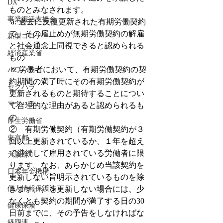
DX
ものとみなされます。
事業復活支援金
 a. 過去に反復更新された有期労働契約
で、その雇止めが無期労働契約の解雇
新型コロナ
と社会通念上同視できると認められる
経済産業省
もの　
 b. 労働者において、有期労働契約の契
パワハラ
約期間の満了時にその有期労働契約が
セクハラ
更新されるものと期待することについ
マタハラ
て合理的な理由があると認められるも
の  
厚生労働省
②　有期労働契約（有期労働契約が３
東京都
回以上更新されているか、１年を超え
て継続して雇用されている労働者に限
大阪府
ります。なお、あらかじめ当該契約を
日本年金機構
更新しない旨明示されているものを除
個人情報保護法
きます。）を更新しない場合には、少
なくとも契約の期間が満了する日の30
健康保険
日前までに、その予告をしなければな
経団連