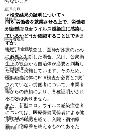
らないこと
総理会見
＜検査結果の証明について＞
財務省
問６ 労働者を就業させる上で、労働者
が新型コロナウイルス感染症に感染し
業務改善助成金
ているかどうか確認することはできま
障碍者雇用
すか。
日本商工会議所
現在、PCR検査は、医師が診療のため
に必要と判断した場合、又は、公衆衛
個別労働紛争
生上の観点から自治体が必要と判断し
労災特別加入
た場合に実施しています。そのため、
医師や自治体にPCR検査が必要と判断
労働基準法
されていない労働者について、事業者
賃金
等からの依頼により、各種証明がされ
メンタルヘルス
ることはありません。
また、新型コロナウイルス感染症患者
年金
については、医療保健関係者による健
情報セキュリティ
康状態の確認を経て、入院・宿泊療
養・自宅療養を終えるものであるた
退職金