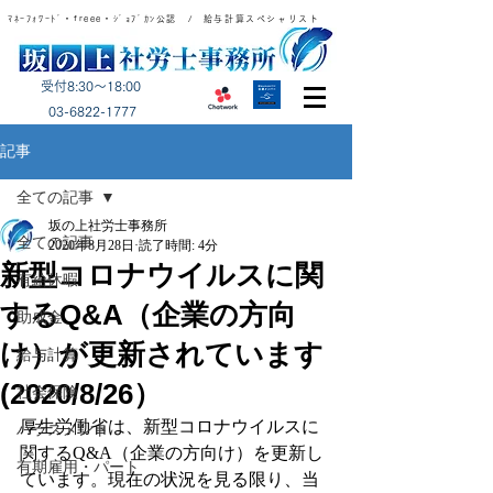
ﾏﾈｰﾌｫﾜｰﾄﾞ・freee・ｼﾞｮﾌﾞｶﾝ公認 / 給与計算スペシャリスト
受付8:30～18:00
​03-6822-1777
記事
全ての記事
坂の上社労士事務所
全ての記事
2020年8月28日
読了時間: 4分
新型コロナウイルスに関
有給休暇
するQ&A（企業の方向
助成金
け）が更新されています
給与計算
(2020/8/26）
社会保険
厚生労働省は、新型コロナウイルスに
ハラスメント
関するQ&A（企業の方向け）を更新し
有期雇用・パート
ています。現在の状況を見る限り、当