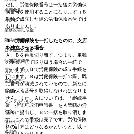
だし、労働保険番号は一括後の労働保
総理会見
険番号を使用することになります（Ｂ
単独で成立した際の労働保険番号では
財務省
ありません）。
業務改善助成金
障碍者雇用
４．労働保険を一括したものの、支店
を独立させる場合
日本商工会議所
Ａ、Ｂを再度切り離す、つまり、単独
個別労働紛争
の事業として取り扱う場合の手続で
す。まず、Ｂで労働保険の成立手続を
労災特別加入
行います。Ｂは労働保険一括の際、既
労働基準法
に番号が消滅されているので、新たに
労働保険番号を取得しなければなりま
賃金
せん。また、Ａについては、「継続事
メンタルヘルス
業一括認可取消申請書」をＡ管轄の労
年金
基署に提出し、Ｂの一括を取り消しま
す。これで手続は完了です。労働保険
情報セキュリティ
料の計算はどうなるかというと、以下
退職金
の通りとなります。