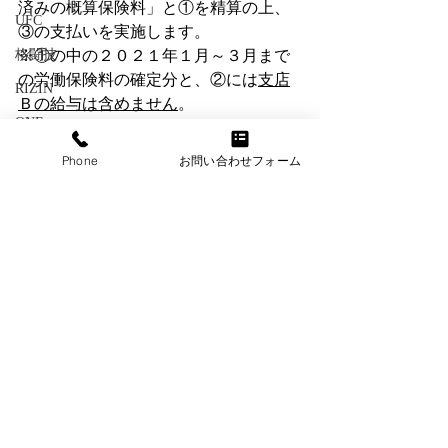
済みの概算保険料」と①を精算の上、
UFC
③の支払いを実施します。
格闘技
※①の中の２０２１年１月～３月まで
の労働保険料の確定分と、②には
支店
RIZIN
Ｂの給与は含めません
。
ONE
５．労働保険未加入のリスク
DEEP
Phone
お問い合わせフォーム
労働保険未加入事業所で、従業員が労
MMA
災事故に遭った場合は、会社に治療費
等の一部費用負担が発生する場合があ
総合格闘技
ります。本来、労災事故の場合、会社
ボクシング
負担は０円で、国から治療費や休業補
介護保険
償を受けれるはずが、会社負担も発生
してしまうということになるのです。
訪問看護
また、労災申請手続が遅れることにな
住宅ローン減税
りますので、給付を受けるタイミング
が遅れてしまうことも考えられます。
国保
従業員を一人でも雇用すれば、必ず労
企業型DC
働保険を適用するようにしましょう。