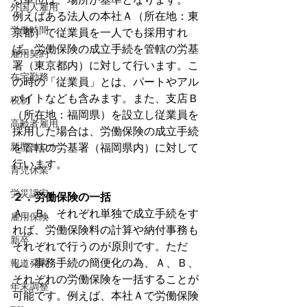
外国人雇用
例えばある法人の本社Ａ（所在地：東
労働時間
京都）で従業員を一人でも採用すれ
ば、労働保険の成立手続を管轄の労基
雇用契約
署（東京都内）に対して行います。こ
在宅勤務
の時の「従業員」とは、パートやアル
バイトなども含みます。また、支店Ｂ
税制
（所在地：福岡県）を設立し従業員を
高齢者雇用
採用した場合は、労働保険の成立手続
新型コロナ
を管轄の労基署（福岡県内）に対して
行います。
育児休業
労災認定
２．労働保険の一括
Ａ、Ｂ、それぞれ単独で成立手続をす
雇用保険
れば、労働保険料の計算や納付事務も
新卒
それぞれで行うのが原則です。ただ
し、事務手続の簡便化の為、Ａ、Ｂ、
報道発表
それぞれの労働保険を一括することが
年末調整
可能です。例えば、本社Ａで労働保険