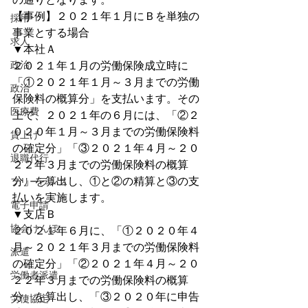
【事例】２０２１年１月にＢを単独の
採用
事業とする場合
求人
▼本社Ａ
政治
２０２１年１月の労働保険成立時に
「①２０２１年１月～３月までの労働
政治
保険料の概算分」を支払います。その
医療費
上で、２０２１年の６月には、「②２
０２０年１月～３月までの労働保険料
賃上げ
の確定分」「③２０２１年４月～２０
退職代行
２２年３月までの労働保険料の概算
分」を算出し、①と②の精算と③の支
フリーランス
払いを実施します。
電子申請
▼支店Ｂ
協会けんぽ
２０２１年６月に、「①２０２０年４
月～２０２１年３月までの労働保険料
派遣
の確定分」「②２０２１年４月～２０
労働者派遣
２２年３月までの労働保険料の概算
分」を算出し、「③２０２０年に申告
労使協定