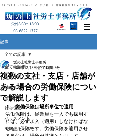
ﾏﾈｰﾌｫﾜｰﾄﾞ・freee・ｼﾞｮﾌﾞｶﾝ公認 / 給与計算スペシャリスト
受付8:30～18:00
​03-6822-1777
記事
全ての記事
坂の上社労士事務所
全ての記事
2020年12月8日
読了時間: 3分
複数の支社・支店・店舗が
有給休暇
ある場合の労働保険につい
助成金
て解説します
給与計算
１．労働保険は場所単位で適用
社会保険
労働保険は、従業員を一人でも採用す
ハラスメント
れば、必ず加入（適用）しなければな
らない保険です。労働保険を適用させ
有期雇用・パート
る単位は、場所が基準となります。