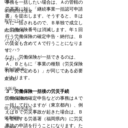
DX
事務を一括したい場合は、Ａの管轄の
労基署に対し「継続事業一括認可申請
事業復活支援金
書」を提出します。そうすると、Ｂは
新型コロナ
Ａに一括されるので、Ｂ単独で成立し
た労働保険番号は消滅します。年１回
経済産業省
行う労働保険の確定申告・納付は、Ｂ
パワハラ
の賃金も含めてＡで行うことになりま
セクハラ
す。
なお、労働保険が一括できるのは、
マタハラ
Ａ、Ｂともに「事業の種類（労災保険
厚生労働省
料率表で定める）」が同じである必要
があります。
東京都
大阪府
３．労働保険一括後の労災手続
労働保険の確定申告などの事務はＡで
日本年金機構
一括して行いますが（東京都内）、例
個人情報保護法
えばＢで労災事故が起きた場合は、Ｂ
健康保険
を管轄する労基署（福岡県内）に労災
事故の申請を行うことになります。た
経団連