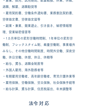
・募集、採用、試用期間、配置転換、休業、休職、
退職、解雇、退職勧奨等
・雇用契約書、労働条件通知書、業務委託契約書、
労使協定書、労使協定届等
​・副業・兼業、競業避止、引き抜き、秘密情報管
理、営業秘密侵害等
・1カ月単位の変形労働時間制、1年単位の変形労
働制、フレックスタイム制、裁量労働制、事業場外
みなし、その他労働時間制度、時間外労働、深夜労
働、休日労働、休憩、休日、休暇等
・給与、賞与、退職金制度等
・外国人雇用、海外勤務者等
​・有期雇用労働者、高年齢労働者、育児介護休業等
・雇用保険、労働保険、労災保険、社会保険手続等
・給与計算、賞与計算、住民税届出、年末調整等
​法令対応​