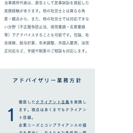
当事務所代表は、原告として民事訴訟を提起した
実務経験があります。他の社労士とは異なる角
度・観点から、また、他の社労士では対応できな
い分野（不正競争防止法、信用棄損・名誉棄損
等）でアドバイスすることも可能です。勿論、社
会保険、給与計算、年末調整、外国人雇用、法改
正対応など、手続や制度のご相談も対応します。
アドバイザリー業務方針
徹底した
クライアント主義
​を実践し
1
ます。視点はあくまでもクライアン
ト目線。
企業ニーズとコンプライアンスの接
点を見出し、与えられた条件内・環