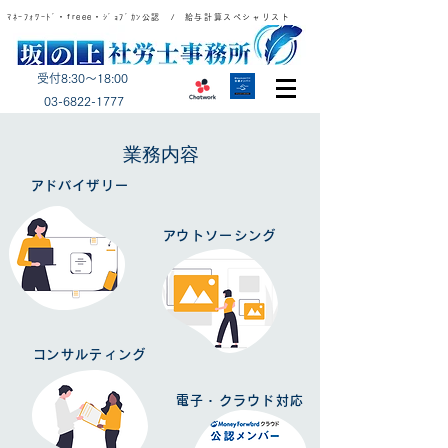
ﾏﾈｰﾌｫﾜｰﾄﾞ・freee・ｼﾞｮﾌﾞｶﾝ公認 / 給与計算スペシャリスト
受付8:30～18:00
​03-6822-1777
​業務内容
​アドバイザリー
​アウトソーシング
​コンサルティング
電子・クラウド対応