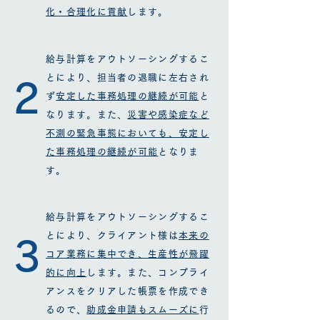
化・合理化に貢献
します。
給与計算をアウトソーシングするこ
とにより、担当者の退職に左右され
​2
ず
安定した事務処理の継続が可能
と
なります。また、
災害や感染症など
不測の緊急事態においても、安定し
た事務処理の継続が可能
となりま
す。
給与計算をアウトソーシングするこ
とにより、クライアント様は
本来の
​3
コア業務に集中でき、生産性が飛躍
的に向上
します。また、コンプライ
アンスをクリアした帳票を作成でき
るので、
助成金申請もスムーズに
行