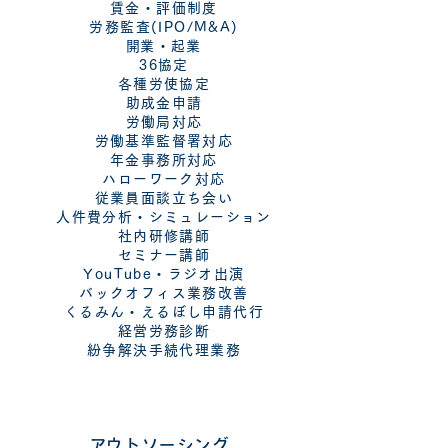
賃金・評価制度
労務監査(IPO/M&A)
​開業・起業
36協定
各種労使協定
助成金申請
労働局対応
労働基準監督署対応
年金事務所対応
ハローワーク対応
従業員面談立ち会い
人件費分析・シミュレーション
社内研修講師
セミナー講師
​YouTube・ラジオ出演
​バックオフィス業務改善
​くるみん・えるぼし申請代行
経営労務診断
紛争解決手続代理業務
​アウトソーシング