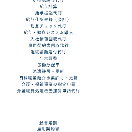
所得税納付代行
​給与計算
給与振込代行
給与仕訳登録（会計）
勤怠チェック代行
​給与・勤怠システム導入
入社情報回収代行
雇用契約書回収代行
​退職書類送付代行
​年末調整
労働分配率
派遣許可・更新
​有料職業紹介事業許可・更新
介護・福祉事業の指定申請
介護職員処遇改善加算申請代行
​コンサルティング
就業規則
雇用契約書