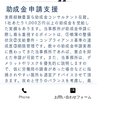
​助成金申請支援
実務​経験豊富な助成金コンサルタント在籍。
1社あたり1,000万円以上の助成金を受給し
た実績もあります。当事務所が助成金申請に
際し最も重視するポイントは、①帳簿の整備
状況②支給要件・コンプライアンス基準の達
成度③期限管理です。数々の助成金申請実務
に携わってきた当事務所であれば、要点を抑
えた申請が可能です。また、当事務所は、デ
メリットやリスクを優先的に説明しますの
で、仮に労働局の調査があった場合などに指
摘されやすい箇所も適宜アドバイスさせて頂
きます。攻めと守りのバランスを考慮し、最
適な助成金をご提案させて頂きます。
Phone
お問い合わせフォーム
​助成金ご依頼のメリット