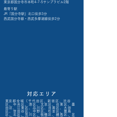
東京都国分寺市本町4-7-5サンプラビル2階
最寄り駅
JR「国分寺駅」北口徒歩3分
西武国分寺線・西武多摩湖線徒歩2分
対応エリア
​東京都全域（千代田区、新宿区、渋谷
区、中央区、港区、文京区、台東区、墨
田区、江東区、品川区、目黒区、大田
区、世田谷区、中野区、杉並区、豊島
区、北区、荒川区、板橋区、練馬区、足