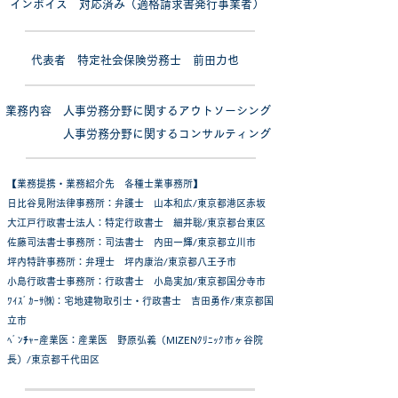
インボイス 対応済み（適格請求書発行事業者）
代表者 特定社会保険労務士 前田力也
​業務内容 人事労務分野に関するアウトソーシング
人事労務分野に関するコンサルティング
​【業務提携・業務紹介先 各種士業事務所】
日比谷見附法律事務所：弁護士 山本和広/東京都港区赤坂
大江戸行政書士法人：特定行政書士 細井聡/東京都台東区
佐藤司法書士事務所：司法書士 内田一輝/東京都立川市
坪内特許事務所：弁理士 坪内康治/東京都八王子市
​小島行政書士事務所：行政書士 小島実加/東京都国分寺市
​​ﾜｲｽﾞｶｰｻ㈱：宅地建物取引士・行政書士 吉田勇作/東京都国
立市
ﾍﾞﾝﾁｬｰ産業医：産業医 野原弘義（MIZENｸﾘﾆｯｸ市ヶ谷院
長）/東京都千代田区