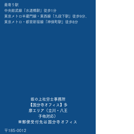
​最寄り駅
中央総武線「水道橋駅」徒歩1分
東京メトロ半蔵門線・東西線「九段下駅」徒歩9分、
東京メトロ・都営新宿線「神保町駅」徒歩8分
坂の上社労士事務所
【国分寺オフィス】多
摩エリア（立川・八王
子他対応）
※郵便受付先は国分寺オフィス
〒185-0012