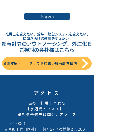
で就業規則作成を支援致します。
Servic
社労士を変えたい、給与・勤怠システムを変えたい、
問題だらけの運用を変えたい…
​給与計算のアウトソーシング、外注化を
ご検討の会社様はこちら
全国対応・IT・クラウドに強い給与計算顧問
​アクセス
​坂の上社労士事務所
【水道橋オフィス】
※郵便受付先は国分寺オフィス
〒101-0061
東京都千代田区神田三崎町2-17-5稲葉ビル203