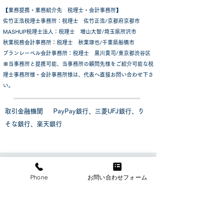
​【業務提携・業務紹介先 税理士・会計事務所】
佐竹正浩税理士事務所：税理士 佐竹正浩/京都府京都市
MASHUP税理士法人：税理士 増山大智/埼玉県所沢市
秋葉税務会計事務所：税理士 秋葉琢也/千葉県船橋市
​ブランレーベル会計事務所：税理士 黒川貴司/東京都渋谷区
​※当事務所と提携可能、当事務所の顧問先様をご紹介可能な税
理士事務所様・会計事務所様は、代表へ直接お問い合わせ下さ
い。
​取引金融機関 PayPay銀行、三菱UFJ銀行、り
そな銀行、
楽天銀行
​社労士紹介
Phone
お問い合わせフォーム
特定社会保険労務士
(登録番号13100457)