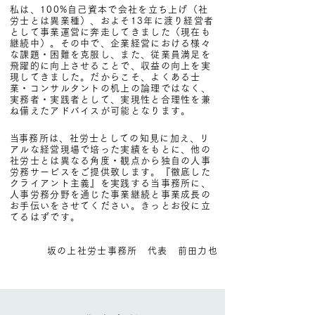
私は、100%自己資本で会社を立ち上げ（社
労士とは異業種）、およそ13年に渡り経営者
として事業運営に奔走してきました（現在も
継続中）。その中で、企業経営における様々
な課題・困難を克服し、また、従業員満足を
飛躍的に向上させることで、収益の向上を実
現してきました。だからこそ、よくある士
業・コンサルタントの机上の論理ではなく、
実務者・実践者として、実現性と合理性を兼
ね備えたアドバイスが可能となります。
​
​当事務所は、社労士としての知見に加え、リ
アルな経営現場で培った実績をもとに、他の
社労士とは異なる角度・観点から独自の人事
労務サービスをご提供致します。『徹底した
クライアント主義』を実践する当事務所に、
人事労務分野を通じた事業継続と事業成長の
お手伝いをさせてください。きっとお役に立
てるはずです。
坂の上社労士事務所 代表 前田力也