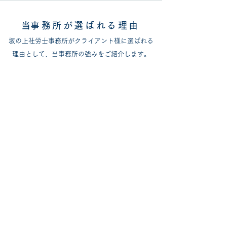
​当事務所が選ばれる理由
坂の上社労士事務所がクライアント様に選ばれる
理由として、当事務所の強みをご紹介します。
給与/勤怠クラウド化
導入・運用実績多数
当事務所は、マネーフォワード給与やマネーフォワ
ード勤怠を中心に、バックオフィス業務のクラウド
化を積極的に推進しております。これまで多くの企