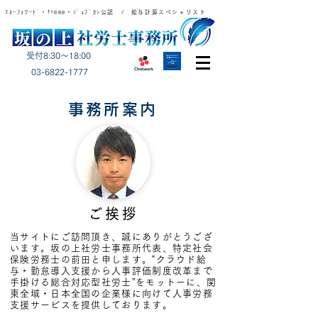
ﾏﾈｰﾌｫﾜｰﾄﾞ・freee・ｼﾞｮﾌﾞｶﾝ公認 / 給与計算スペシャリスト
受付8:30～18:00
​03-6822-1777
事務所案内
ご挨拶
当サイトにご訪問頂き、誠にありがとうござ
います。坂の上社労士事務所代表、特定社会
保険労務士の前田と申します。‟クラウド給
与・勤怠導入支援から人事評価制度改革まで
手掛ける総合対応型社労士”をモットーに、関
東全域・日本全国の企業様に向けて人事労務
支援サービスを提供しております。