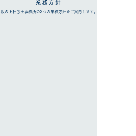
業務方針
坂の上社労士事務所の3つの業務方針をご案内します。
​01
スピード・タイムリー
​受託業務はスピードを意識して対応致します。また、
チャットやメール、電話等のレスポンスの速さも心掛
けています。クライアント様がお困りの場合や緊急時
は、対面またはオンラインでご相談できる環境を早急
に整えます。
​02
提案・解決
最新情報、
法改正情報は積極的にお届けします。ま