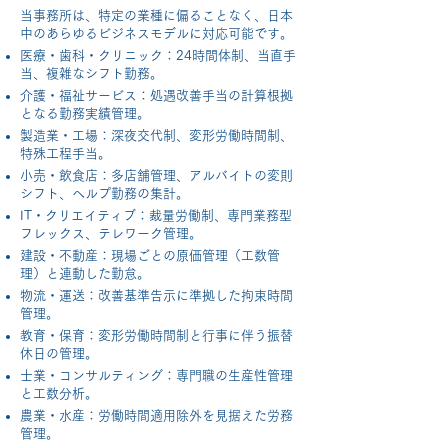
当事務所は、特定の業種に偏ることなく、日本
中のあらゆるビジネスモデルに対応可能です。
医療・歯科・クリニック：24時間体制、当直手
当、複雑なシフト勤務。
介護・福祉サービス：処遇改善手当の計算根拠
となる勤務実績管理。
製造業・工場：深夜交代制、変形労働時間制、
特殊工程手当。
小売・飲食店：多店舗管理、アルバイトの変則
シフト、ヘルプ勤務の集計。
IT・クリエイティブ：裁量労働制、専門業務型
フレックス、テレワーク管理。
建設・不動産：現場ごとの原価管理（工数管
理）と連動した勤怠。
物流・運送：改善基準告示に準拠した拘束時間
管理。
教育・保育：変形労働時間制と行事に伴う振替
休日の管理。
士業・コンサルティング：専門職の生産性管理
と工数分析。
農業・水産：労働時間適用除外を見据えた労務
管理。