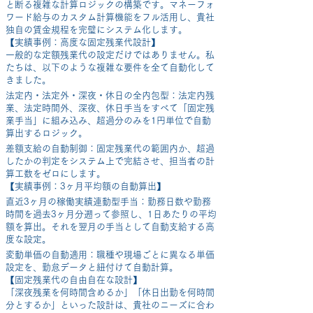
と断る複雑な計算ロジックの構築です。マネーフォ
ワード給与のカスタム計算機能をフル活用し、貴社
独自の賃金規程を完璧にシステム化します。
【実績事例：高度な固定残業代設計】
一般的な定額残業代の設定だけではありません。私
たちは、以下のような複雑な要件を全て自動化して
きました。
法定内・法定外・深夜・休日の全内包型：法定内残
業、法定時間外、深夜、休日手当をすべて「固定残
業手当」に組み込み、超過分のみを1円単位で自動
算出するロジック。
差額支給の自動制御：固定残業代の範囲内か、超過
したかの判定をシステム上で完結させ、担当者の計
算工数をゼロにします。
【実績事例：3ヶ月平均額の自動算出】
直近3ヶ月の稼働実績連動型手当：勤務日数や勤務
時間を過去3ヶ月分遡って参照し、1日あたりの平均
額を算出。それを翌月の手当として自動支給する高
度な設定。
変動単価の自動適用：職種や現場ごとに異なる単価
設定を、勤怠データと紐付けて自動計算。
【固定残業代の自由自在な設計】
「深夜残業を何時間含めるか」「休日出勤を何時間
分とするか」といった設計は、貴社のニーズに合わ