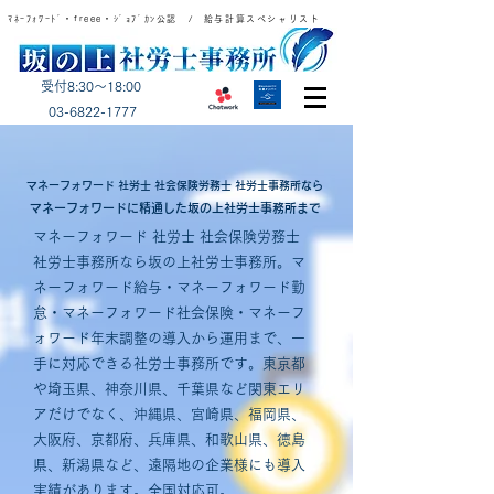
ﾏﾈｰﾌｫﾜｰﾄﾞ・freee・ｼﾞｮﾌﾞｶﾝ公認 / 給与計算スペシャリスト
受付8:30～18:00
​03-6822-1777
マネーフォワード 社労士 社会保険労務士 社労士事務所なら
マネーフォワードに精通した坂の上社労士事務所まで
マネーフォワード 社労士 社会保険労務士
社労士事務所なら坂の上社労士事務所。マ
ネーフォワード給与・マネーフォワード勤
怠・マネーフォワード社会保険・マネーフ
ォワード年末調整の導入から運用まで、一
手に対応できる社労士事務所です。東京都
や埼玉県、神奈川県、千葉県など関東エリ
アだけでなく、沖縄県、宮崎県、福岡県、
大阪府、京都府、兵庫県、和歌山県、徳島
県、新潟県など、遠隔地の企業様にも導入
実績があります。全国対応可。