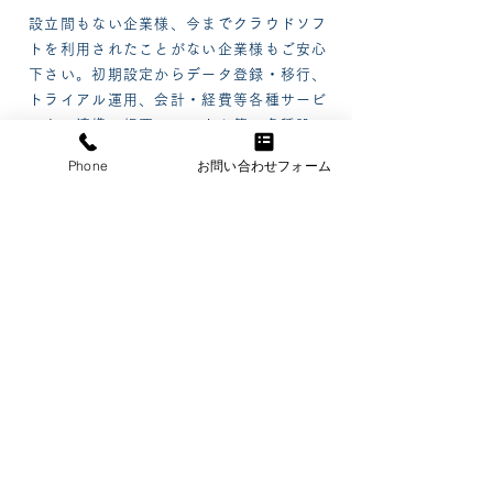
設立間もない企業様、今までクラウドソフ
トを利用されたことがない企業様もご安心
下さい。初期設定からデータ登録・移行、
トライアル運用、会計・経費等各種サービ
スとの連携、帳票レイアウト等の各種設
定、振込データ等の設定等、他社ソフトと
Phone
お問い合わせフォーム
の連携、当事務所が全面的にパックアップ
致します。チャットワーク、ZOOMなどで
も丁寧にサポートさせて頂きます。
03
マネーフォワード
勤怠
当事務所は、マネーフォワード給与にとどまら
ず、マネーフォワード勤怠の導入実績も豊富で