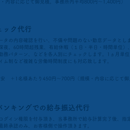
・内容に応じて御見積。事務所内平均800円～1,400円）
ェック代行
ータの内容確認を行い、不備や問題のない勤怠データとし
深夜、60時間超残業、有給休暇（１日・半日・時間単位）
勤務パターン、などを各人別にチェックします。1ヵ月単
イム制など複雑な労働時間制度にも対応致します。
目安 ＋1名様あたり450円～700円（規模・内容に応じて
トバンキングでの給与振込代行
ログイン権限を付与頂き、当事務所で給与計算完了後、指
最終承認のみ、お客様側で操作頂きます。