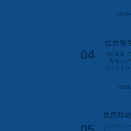
​報酬
​住民税
​04
特別徴収（
（転職先で
行いますの
​報
住民税
​05
eLTAX(