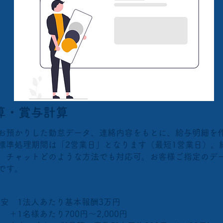
算・賞与計算
お預かりした勤怠データ、連絡内容をもとに、給与明細を
標準処理期間は「2営業日」となります（最短1営業日）。
、チャットどのような方法でも対応可。お客様ご指定のデ
です。
目安 1法人あたり基本報酬3万円
1名様あたり700円～2,000円