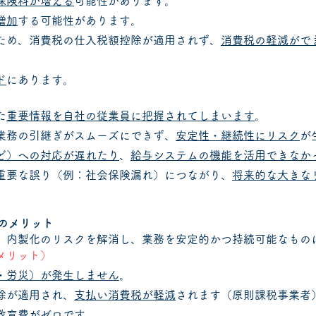
保険料が増える
可能性があります。
増加
する可能性があります。
ため、消費税の仕入税額控除が適用されず、
消費税の軽減がで
ド
にあります。
た
重要情報を自社の従業員に把握されてしまいます
。
業務の引継ぎがスムーズにできず、
安定性・継続性にリスク
が
ど）への対応が遅れたり
、
給与システムの機能を活用できなか
重要な誤り（例：社会保険漏れ）につながり、
将来的な大きな
）のメリット
、内製化のリスクを解消し、業務を安定的かつ持続可能なもの
メリット）
・労災）が発生しません
。
除が適用され、
支払い消費税が軽減
されます（原則課税事業者
教育費がゼロ
です。