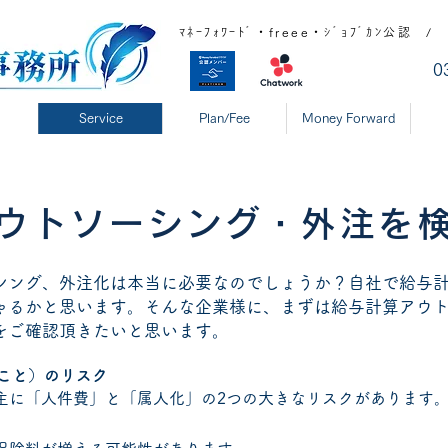
ﾏﾈｰﾌｫﾜｰﾄﾞ・freee・ｼﾞｮﾌﾞｶﾝ公
​
Service
Plan/Fee
Money Forward
ウトソーシング・外注を
ーシング、外注化は本当に必要なのでしょうか？自社で給与
ゃるかと思います。そんな企業様に、まずは給与計算アウ
をご確認頂きたいと思います。
うこと）のリスク
主に「人件費」と「属人化」の2つの大きなリスクがあります