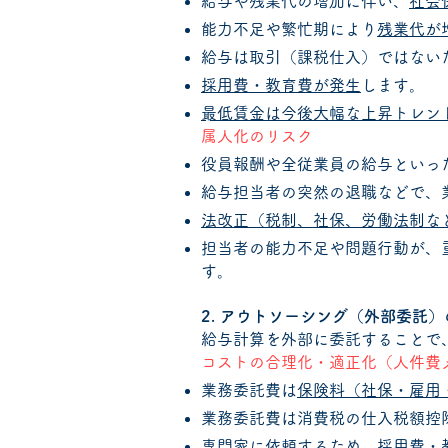
給与や残業代の増加に伴い、
社会
能力不足や繁忙期により
残業代が
給与は取引（課税仕入）ではない
採用費・教育費が発生
します。
​最低賃金は今後大幅な上昇トレン
属人化のリスク
役員報酬や全従業員の給与といっ
給与担当者の突然の退職などで、
法改正（税制、社保、労働法制な
担当者の能力不足や問題行動が、
す。
2. アウトソーシング（外部委託
給与計算を外部に委託することで
コストの合理化・適正化（人件費
業務委託費は
保険料（社保・雇用
業務委託費は消費税の仕入税額控
専門家に依頼するため、
採用費・