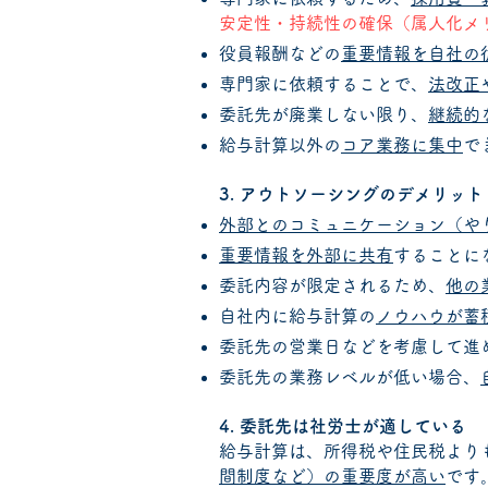
安定性・持続性の確保（属人化メ
役員報酬などの
重要情報を自社の
専門家に依頼することで、
法改正
委託先が廃業しない限り、
継続的
給与計算以外の
コア業務に集中
で
3. アウトソーシングのデメリット
外部とのコミュニケーション（や
重要情報を外部に共有
することに
委託内容が限定されるため、
他の
自社内に給与計算の
ノウハウが蓄
委託先の営業日などを考慮して進
委託先の業務レベルが低い場合、
4. 委託先は社労士が適している
給与計算は、所得税や住民税より
間制度など）の重要度が高い
です