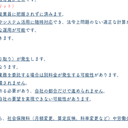
リット）
従業員に把握されずに済みます
。
やシステム活用に随時対応
でき、法令上問題のない適正な計算
な運用が可能
です。
きます。
り取り）が発生
します。
なります。
業務を委託する場合は別料金が発生する可能性
があります。
積されません
。
める必要があり、
自社の都合だけで進められません
。
自社の要望を実現できない可能性があります
。
も、
社会保険料（月額変更、算定反映、料率変更など）や労働
。