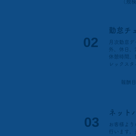
（規模
​勤怠チ
​02
月次勤怠デ
外、休日、
休憩時間、
レックスタ
​報酬
​ネッ
​03
お客様より
行います。