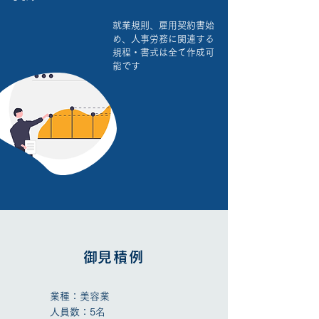
就業規則、雇用契約書始
め、人事労務に関連する
規程・書式は全て作成可
能です
​御見積例
業種：美容業
人員数：5名