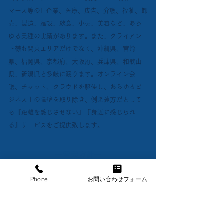
マース等のIT企業、医療、広告、介護、福祉、卸
売、製造、建設、飲食、小売、美容など、あら
ゆる業種の実績があります。また、クライアン
ト様も関東エリアだけでなく、沖縄県、宮崎
県、福岡県、京都府、大阪府、兵庫県、和歌山
県、新潟県と多岐に渡ります。オンライン会
議、チャット、クラウドを駆使し、あらゆるビ
ジネス上の障壁を取り除き、例え遠方だとして
も『距離を感じさせない』『身近に感じられ
る』サービスをご提供致します。
ー営業方針ー
当事務所の顧問先様は、ホームページ等各種
Phone
お問い合わせフォーム
WEB媒体からのお問い合わせ、顧問先様からの
ご紹介、提携士業からのご紹介で100％成り立っ
ています。むやみやたらに拡大することより