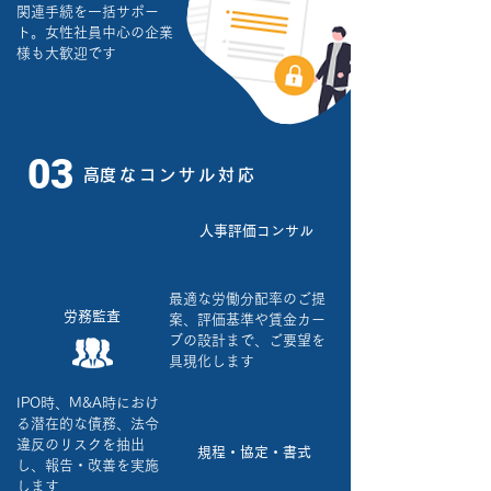
関連手続を一括サポー
ト。女性社員中心の企業
様も大歓迎です
03
​高度なコンサル対応
​人事評価コンサル
最適な労働分配率のご提
労務監査
案、評価基準や賃金カー
ブの設計まで、ご要望を
具現化します
IPO時、M&A時におけ
る潜在的な債務、法令
違反のリスクを抽出
​規程・協定・書式
し、報告・改善を実施
します