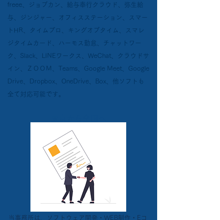
freee、ジョブカン、給与奉行クラウド、弥生給
与、ジンジャー、オフィスステーション、スマー
トHR、タイムプロ、キングオブタイム、スマレ
ジタイムカード、​ハーモス勤怠、チャットワー
ク、Slack、LINEワークス、WeChat、クラウドサ
イン、ＺＯＯＭ、Teams、Google Meet、Google
Drive、Dropbox、OneDrive、Box、他ソフトも
全て対応可能です。
ー東京から全国へー
当事務所は、ソフトウェア開発・WEB制作・Eコ