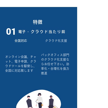
​特徴
01
クラ
​電子・
ウド当たり前
​全国対応
クラウド化支援
バックオフィス部門
オンライン会議、チャ
のクラウド化支援な
ット、電子申請、クラ
らお任せ下さい。効
ウドツールを駆使し、
率化・合理化を強力
全国に対応致します
推進