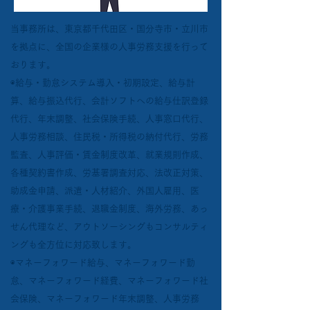
当事務所は、東京都千代田区・国分寺市・立川市
を拠点に、全国の企業様の人事労務支援を行って
おります。
◉給与・勤怠システム導入・初期設定、給与計
算、給与振込代行、会計ソフトへの給与仕訳登録
代行、年末調整、社会保険手続、人事窓口代行、
人事労務相談、住民税・所得税の納付代行、労務
監査、人事評価・賃金制度改革、就業規則作成、
各種契約書作成、労基署調査対応、法改正対策、
助成金申請、派遣・人材紹介、外国人雇用、医
療・介護事業手続、退職金制度、海外労務、あっ
せん代理など、アウトソーシングもコンサルティ
ングも全方位に対応致します。
◉マネーフォワード給与、マネーフォワード勤
怠、マネーフォワード経費、マネーフォワード社
会保険、マネーフォワード年末調整、人事労務