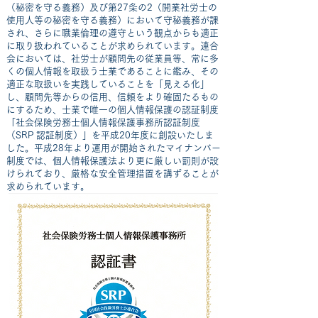
（秘密を守る義務）及び第27条の2（開業社労士の
使用人等の秘密を守る義務）において守秘義務が課
され、さらに職業倫理の遵守という観点からも適正
に取り扱われていることが求められています。連合
会においては、社労士が顧問先の従業員等、常に多
くの個人情報を取扱う士業であることに鑑み、その
適正な取扱いを実践していることを「見える化」
し、顧問先等からの信用、信頼をより確固たるもの
にするため、士業で唯一の個人情報保護の認証制度
「社会保険労務士個人情報保護事務所認証制度
（SRP 認証制度）」を平成20年度に創設いたしま
した。平成28年より運用が開始されたマイナンバー
制度では、個人情報保護法より更に厳しい罰則が設
けられており、厳格な安全管理措置を講ずることが
求められています。