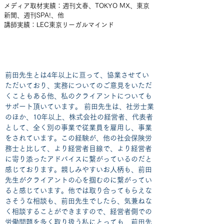
メディア取材実績：週刊文春、TOKYO MX、東京
新聞、週刊SPA!、他
​講師実績：LEC東京リーガルマインド
推薦者の声 山本和広弁護士
前田先生とは4年以上に亘って、協業させてい
ただいており、実務についてのご意見をいただ
くこともある他、私のクライアントについても
サポート頂いています。 前田先生は、社労士業
のほか、10年以上、株式会社の経営者、代表者
として、全く別の事業で従業員を雇用し、事業
をされています。この経験が、他の社会保険労
務士と比して、より経営者目線で、より経営者
に寄り添ったアドバイスに繋がっているのだと
感じております。親しみやすいお人柄も、前田
先生がクライアントの心を掴むのに繋がってい
ると感じています。他では取り合ってもらえな
さそうな相談も、前田先生でしたら、気兼ねな
く相談することができますので、経営者側での
労働問題を多く取り扱う私にとっても、前田先