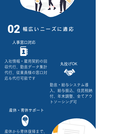
02
幅広いニーズに適応
​人事窓口対応
入社情報・雇用契約の回
​丸投げOK
収代行、勤怠データ集計
代行、従業員様の窓口対
応も代行可能です
勤怠・給与システム導
入、給与振込、住民税納
付、年末調整、全てアウ
トソーシング可
​産休・育休サポート
産休から育休復帰まで、