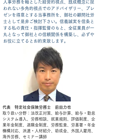
人事労務を軸とした経営的視点、既成概念に捉
われない多角的視点でのアドバイザリー、プレ
ゼンを得意とする当事務所を、御社の顧問社労
士として是非ご検討下さい。信義誠実を信条と
する私の責任・指揮監督のもと、全従業員が一
丸となって御社との信頼関係を構築し、必ずや
お役に立てるとお約束致します。
代表 特定社会保険労務士 前田力也
​取り扱い分野：法改正対策、給与計算、給与・勤怠
システム導入、労務相談、就業規則、評価制度、企
業年金制度、退職金制度、労務監査、労基署・年金
機構対応、派遣・人材紹介、助成金、外国人雇用、
海外労務、セミナー講師