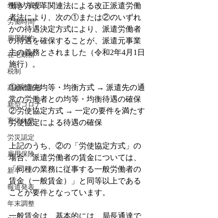
外国人雇用
働き方改革関連法による改正派遣労働
者法により、次の①または②のいずれ
労働時間
かの待遇決定方式により、派遣労働者
雇用契約
の待遇を確保することが、派遣元事業
主の義務とされました（令和2年4月1日
在宅勤務
施行）。
税制
①派遣先均等・均衡方式 → 派遣先の通
高齢者雇用
常の労働者との均等・均衡待遇の確保
新型コロナ
②労使協定方式 → 一定の要件を満たす
育児休業
労使協定による待遇の確保
労災認定
上記のうち、②の「労使協定方式」の
雇用保険
場合、派遣労働者の賃金については、
「同種の業務に従事する一般労働者の
新卒
賃金（一般賃金）」と同等以上である
報道発表
ことが要件となっています。
年末調整
一般賃金は、基本的には、局長通達で