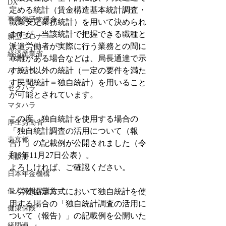
DX
定める統計（賃金構造基本統計調査・
事業復活支援金
職業安定業務統計）を用いて決められ
ますが、当該統計で把握できる職種と
新型コロナ
派遣労働者が実際に行う業務との間に
経済産業省
乖離がある場合などは、局長通達で示
す統計以外の統計（一定の要件を満た
パワハラ
す民間統計＝独自統計）を用いること
セクハラ
が可能とされています。
マタハラ
この度、独自統計を使用する場合の
厚生労働省
「独自統計調査の活用について（報
東京都
告）」の記載例が公開されました（令
和6年11月27日公表）。
大阪府
よろしければ、ご確認ください。
日本年金機構
個人情報保護法
＜労使協定方式において独自統計を使
用する場合の「独自統計調査の活用に
健康保険
ついて（報告）」の記載例を公開いた
経団連