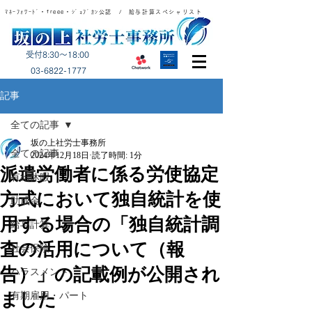
ﾏﾈｰﾌｫﾜｰﾄﾞ・freee・ｼﾞｮﾌﾞｶﾝ公認 / 給与計算スペシャリスト
受付8:30～18:00
​03-6822-1777
記事
全ての記事
坂の上社労士事務所
全ての記事
2024年12月18日
読了時間: 1分
派遣労働者に係る労使協定
有給休暇
方式において独自統計を使
助成金
用する場合の「独自統計調
給与計算
査の活用について（報
社会保険
告）」の記載例が公開され
ハラスメント
ました
有期雇用・パート