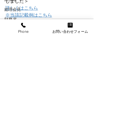
しました＞
詳しくはこちら
総理会見
※当該記載例はこちら
財務省
業務改善助成金
Phone
お問い合わせフォーム
障碍者雇用
日本商工会議所
最新記事
すべて表示
個別労働紛争
労災特別加入
労働基準法
賃金
メンタルヘルス
年金
情報セキュリティ
退職金