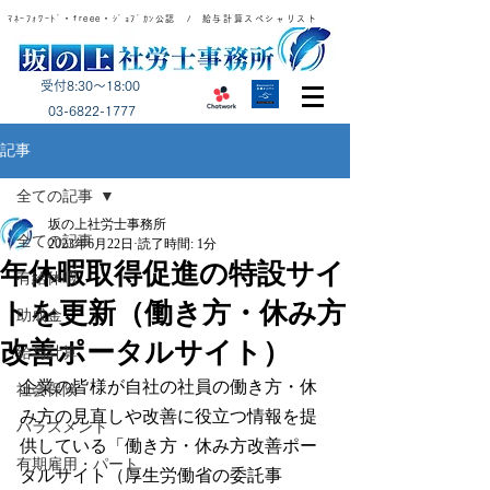
ﾏﾈｰﾌｫﾜｰﾄﾞ・freee・ｼﾞｮﾌﾞｶﾝ公認 / 給与計算スペシャリスト
受付8:30～18:00
​03-6822-1777
記事
全ての記事
坂の上社労士事務所
全ての記事
2023年6月22日
読了時間: 1分
年休暇取得促進の特設サイ
有給休暇
トを更新（働き方・休み方
助成金
改善ポータルサイト）
給与計算
企業の皆様が自社の社員の働き方・休
社会保険
み方の見直しや改善に役立つ情報を提
ハラスメント
供している「働き方・休み方改善ポー
有期雇用・パート
タルサイト（厚生労働省の委託事