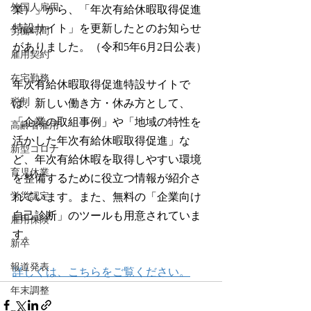
外国人雇用
業）」から、「年次有給休暇取得促進
特設サイト」を更新したとのお知らせ
労働時間
がありました。（令和5年6月2日公表）
雇用契約
在宅勤務
年次有給休暇取得促進特設サイトで
税制
は、新しい働き方・休み方として、
「企業の取組事例」や「地域の特性を
高齢者雇用
活かした年次有給休暇取得促進」な
新型コロナ
ど、年次有給休暇を取得しやすい環境
育児休業
を整備するために役立つ情報が紹介さ
労災認定
れています。また、無料の「企業向け
自己診断」のツールも用意されていま
雇用保険
す。
新卒
報道発表
詳しくは、こちらをご覧ください。
年末調整