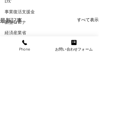
DX
事業復活支援金
最新記事
すべて表示
新型コロナ
経済産業省
パワハラ
Phone
お問い合わせフォーム
セクハラ
マタハラ
厚生労働省
東京都
大阪府
日本年金機構
個人情報保護法
​クラウド人事管理から勤怠、給与まで一括対応
健康保険
坂の上社労士事務所
経団連