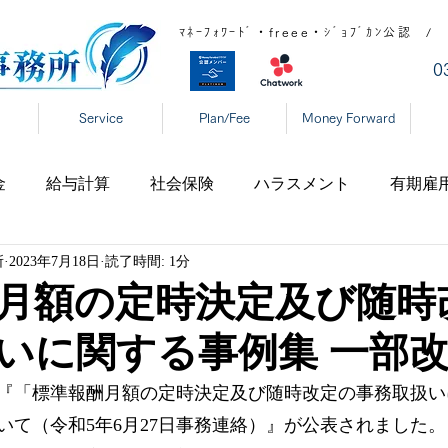
ﾏﾈｰﾌｫﾜｰﾄﾞ・freee・ｼﾞｮﾌﾞｶﾝ公
​
Service
Plan/Fee
Money Forward
金
給与計算
社会保険
ハラスメント
有期雇
所
2023年7月18日
読了時間: 1分
宅勤務
税制
高齢者雇用
新型コロナ
育児休
月額の定時決定及び随時
いに関する事例集 一部
表
年末調整
DX
事業復活支援金
新型コロ
『「標準報酬月額の定時決定及び随時改定の事務取扱い
いて（令和5年6月27日事務連絡）』が公表されました。
タハラ
厚生労働省
東京都
大阪府
日本年金