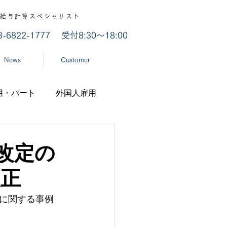
認 / 給与計算スペシャリスト
03-6822-1777
受付8:30～18:00
News
Customer
用・パート
外国人雇用
業
労災認定
改定の
改正
ナ
経済産業省
に関する事例
機構