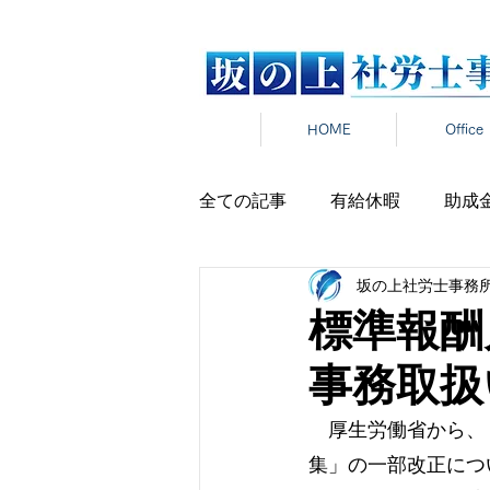
HOME
Office
全ての記事
有給休暇
助成
坂の上社労士事務
労働時間
雇用契約
在
標準報酬
事務取扱
雇用保険
新卒
報道発
　厚生労働省から、
パワハラ
集」の一部改正につ
セクハラ
マ