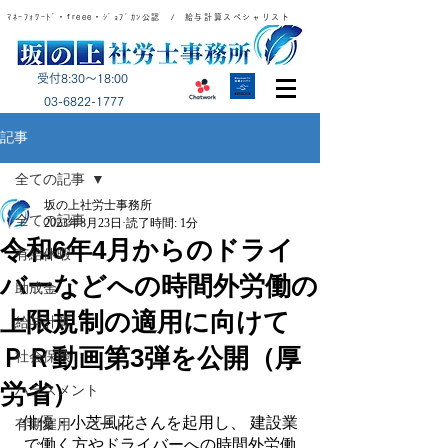
ﾏﾈｰﾌｫﾜｰﾄﾞ・freee・ｼﾞｮﾌﾞｶﾝ公認 / 給与計算スペシャリスト
受付8:30～18:00
​03-6822-1777
記事
全ての記事
坂の上社労士事務所
全ての記事
2023年8月23日
読了時間: 1分
令和6年4月からのドライ
有給休暇
バーなどへの時間外労働の
助成金
上限規制の適用に向けて
給与計算
ＰＲ動画第3弾を公開（厚
社会保険
労省）
ハラスメント
俳優・小芝風花さんを起用し、 建設業
有期雇用・パート
で働く方やドライバーへの時間外労働