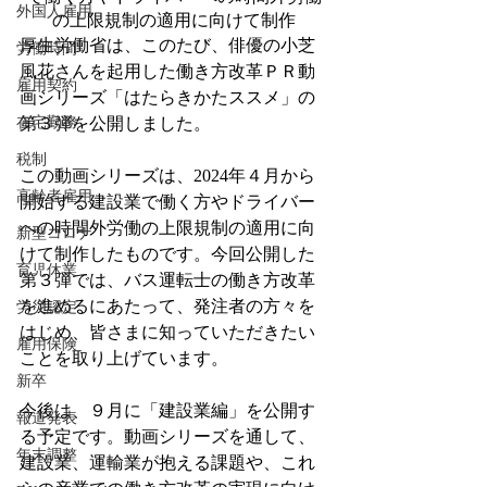
外国人雇用
の上限規制の適用に向けて制作
厚生労働省は、このたび、俳優の小芝
労働時間
風花さんを起用した働き方改革ＰＲ動
雇用契約
画シリーズ「はたらきかたススメ」の
在宅勤務
第３弾を公開しました。
税制
この動画シリーズは、2024年４月から
高齢者雇用
開始する建設業で働く方やドライバー
への時間外労働の上限規制の適用に向
新型コロナ
けて制作したものです。今回公開した
育児休業
第３弾では、バス運転士の働き方改革
を進めるにあたって、発注者の方々を
労災認定
はじめ、皆さまに知っていただきたい
雇用保険
ことを取り上げています。
新卒
今後は、９月に「建設業編」を公開す
報道発表
る予定です。動画シリーズを通して、
年末調整
建設業、運輸業が抱える課題や、これ