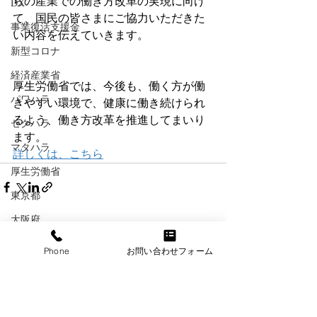
らの産業での働き方改革の実現に向け
DX
て、国民の皆さまにご協力いただきた
事業復活支援金
い内容を伝えていきます。
新型コロナ
経済産業省
厚生労働省では、今後も、働く方が働
パワハラ
きやすい環境で、健康に働き続けられ
るよう、働き方改革を推進してまいり
セクハラ
ます。
マタハラ
詳しくは、こちら
厚生労働省
東京都
大阪府
最新記事
すべて表示
日本年金機構
Phone
お問い合わせフォーム
個人情報保護法
健康保険
経団連