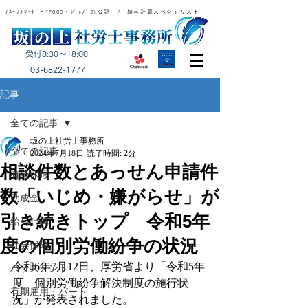
ﾏﾈｰﾌｫﾜｰﾄﾞ・freee・ｼﾞｮﾌﾞｶﾝ公認 / 給与計算スペシャリスト
受付8:30～18:00
​03-6822-1777
記事
全ての記事
坂の上社労士事務所
全ての記事
2024年7月18日
読了時間: 2分
相談件数とあっせん申請件
有給休暇
数「いじめ・嫌がらせ」が
助成金
引き続きトップ 令和5年
給与計算
度の個別労働紛争の状況
社会保険
令和6年7月12日、厚労省より「令和5年
ハラスメント
度　個別労働紛争解決制度の施行状
有期雇用・パート
況」が発表されました。