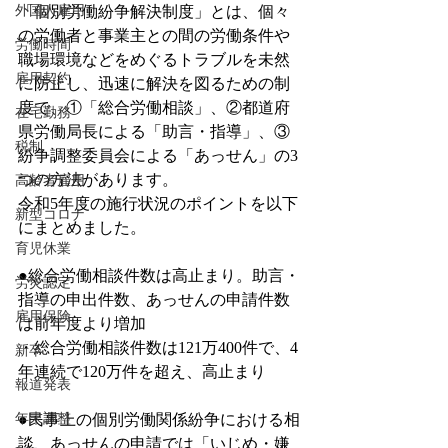
外国人雇用
「個別労働紛争解決制度」とは、個々
の労働者と事業主との間の労働条件や
労働時間
職場環境などをめぐるトラブルを未然
雇用契約
に防止し、迅速に解決を図るための制
度で、①「総合労働相談」、②都道府
在宅勤務
県労働局長による「助言・指導」、③
税制
紛争調整委員会による「あっせん」の3
つの方法があります。
高齢者雇用
令和5年度の施行状況のポイントを以下
新型コロナ
にまとめました。
育児休業
●総合労働相談件数は高止まり。助言・
労災認定
指導の申出件数、あっせんの申請件数
雇用保険
は前年度より増加
・総合労働相談件数は121万400件で、4
新卒
年連続で120万件を超え、高止まり
報道発表
年末調整
●民事上の個別労働関係紛争における相
談、あっせんの申請では「いじめ・嫌