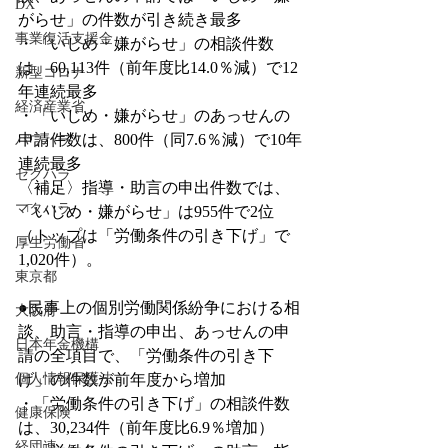
DX
がらせ」の件数が引き続き最多
事業復活支援金
・「いじめ・嫌がらせ」の相談件数
は、60,113件（前年度比14.0％減）で12
新型コロナ
年連続最多
経済産業省
・「いじめ・嫌がらせ」のあっせんの
申請件数は、800件（同7.6％減）で10年
パワハラ
連続最多
セクハラ
〈補足〉指導・助言の申出件数では、
マタハラ
「いじめ・嫌がらせ」は955件で2位
（トップは「労働条件の引き下げ」で
厚生労働省
1,020件）。
東京都
●民事上の個別労働関係紛争における相
大阪府
談、助言・指導の申出、あっせんの申
日本年金機構
請の全項目で、「労働条件の引き下
個人情報保護法
げ」の件数が前年度から増加
・「労働条件の引き下げ」の相談件数
健康保険
は、30,234件（前年度比6.9％増加）
経団連