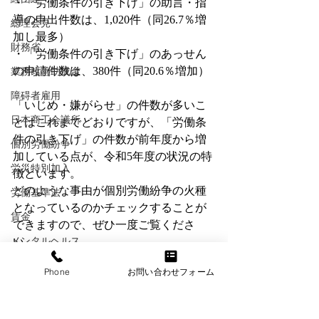
・「労働条件の引き下げ」の助言・指
導の申出件数は、1,020件（同26.7％増
総理会見
加し最多）
財務省
・「労働条件の引き下げ」のあっせん
の申請件数は、380件（同20.6％増加）
業務改善助成金
障碍者雇用
「いじめ・嫌がらせ」の件数が多いこ
日本商工会議所
とはこれまでどおりですが、「労働条
件の引き下げ」の件数が前年度から増
個別労働紛争
加している点が、令和5年度の状況の特
労災特別加入
徴といます。
どのような事由が個別労働紛争の火種
労働基準法
となっているのかチェックすることが
賃金
できますので、ぜひ一度ご覧くださ
メンタルヘルス
い。
年金
Phone
お問い合わせフォーム
＜令和5年度　個別労働紛争解決制度の
情報セキュリティ
施行状況」を公表します＞
詳しくは、こちら
退職金