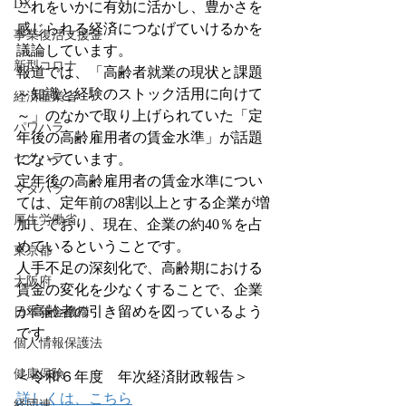
DX
これをいかに有効に活かし、豊かさを
感じられる経済につなげていけるかを
事業復活支援金
議論しています。
新型コロナ
報道では、「高齢者就業の現状と課題
～知識と経験のストック活用に向けて
経済産業省
～」のなかで取り上げられていた「定
パワハラ
年後の高齢雇用者の賃金水準」が話題
セクハラ
になっています。
定年後の高齢雇用者の賃金水準につい
マタハラ
ては、定年前の8割以上とする企業が増
厚生労働省
加しており、現在、企業の約40％を占
めているということです。
東京都
人手不足の深刻化で、高齢期における
大阪府
賃金の変化を少なくすることで、企業
が高齢者の引き留めを図っているよう
日本年金機構
です。
個人情報保護法
健康保険
＜令和６年度　年次経済財政報告＞
詳しくは、こちら
経団連