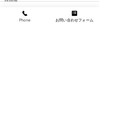
総理会見
Phone
お問い合わせフォーム
財務省
業務改善助成金
最新記事
すべて表示
障碍者雇用
日本商工会議所
個別労働紛争
労災特別加入
労働基準法
賃金
メンタルヘルス
年金
情報セキュリティ
退職金
​クラウド人事管理から勤怠、給与まで一括対応