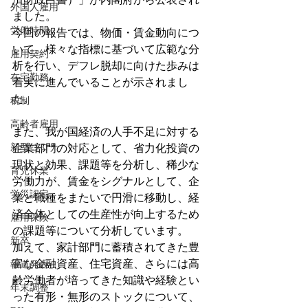
外国人雇用
ました。
労働時間
今回の報告では、物価・賃金動向につ
いて、様々な指標に基づいて広範な分
雇用契約
析を行い、デフレ脱却に向けた歩みは
在宅勤務
着実に進んでいることが示されまし
た。
税制
高齢者雇用
また、我が国経済の人手不足に対する
新型コロナ
企業部門の対応として、省力化投資の
現状と効果、課題等を分析し、稀少な
育児休業
労働力が、賃金をシグナルとして、企
労災認定
業と職種をまたいで円滑に移動し、経
済全体としての生産性が向上するため
雇用保険
の課題等について分析しています。
新卒
加えて、家計部門に蓄積されてきた豊
富な金融資産、住宅資産、さらには高
報道発表
齢労働者が培ってきた知識や経験とい
年末調整
った有形・無形のストックについて、