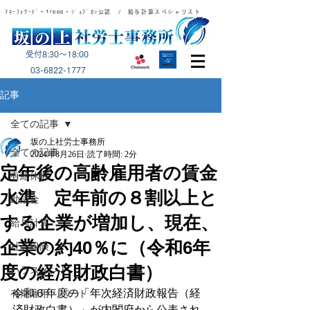
ﾏﾈｰﾌｫﾜｰﾄﾞ・freee・ｼﾞｮﾌﾞｶﾝ公認 / 給与計算スペシャリスト
受付8:30～18:00
​03-6822-1777
記事
全ての記事
坂の上社労士事務所
全ての記事
2024年8月26日
読了時間: 2分
定年後の高齢雇用者の賃金
有給休暇
水準 定年前の８割以上と
助成金
する企業が増加し、現在、
給与計算
企業の約40％に（令和6年
社会保険
度の経済財政白書）
ハラスメント
令和６年度の「年次経済財政報告（経
有期雇用・パート
済財政白書）」が内閣府から公表され