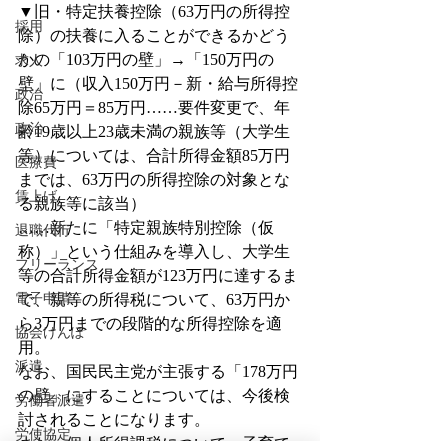
▼旧・特定扶養控除（63万円の所得控
採用
除）の扶養に入ることができるかどう
かの「103万円の壁」→「150万円の
求人
壁」に（収入150万円－新・給与所得控
政治
除65万円＝85万円……要件変更で、年
政治
齢19歳以上23歳未満の親族等（大学生
等）については、合計所得金額85万円
医療費
までは、63万円の所得控除の対象とな
賃上げ
る親族等に該当）
……新たに「特定親族特別控除（仮
退職代行
称）」という仕組みを導入し、大学生
フリーランス
等の合計所得金額が123万円に達するま
電子申請
で、親等の所得税について、63万円か
ら3万円までの段階的な所得控除を適
協会けんぽ
用。
派遣
なお、国民民主党が主張する「178万円
の壁」にすることについては、今後検
労働者派遣
討されることになります。
労使協定
また、個人所得課税について、子育て