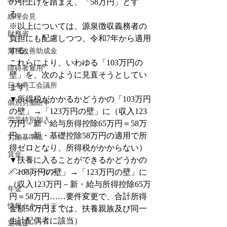
の引上げを踏まえ、「58万円」とす
る。
総理会見
※以上については、源泉徴収義務者の
財務省
負担にも配慮しつつ、令和7年から適用
する。
業務改善助成金
これらにより、いわゆる「103万円の
障碍者雇用
壁」を、次のように見直そうとしてい
日本商工会議所
ます。
▼所得税がかかるかどうかの「103万円
個別労働紛争
の壁」→「123万円の壁」に（収入123
労災特別加入
万円－新・給与所得控除65万円＝58万
円……新・基礎控除58万円の適用で所
労働基準法
得ゼロとなり、所得税がかからない）
賃金
▼扶養に入ることができるかどうかの
メンタルヘルス
「103万円の壁」→「123万円の壁」に
（収入123万円－新・給与所得控除65万
年金
円＝58万円……要件変更で、合計所得
情報セキュリティ
金額58万円までは、扶養親族及び同一
生計配偶者に該当）
退職金