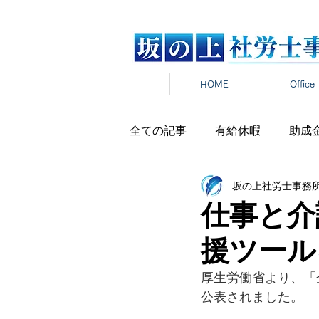
HOME
Office
全ての記事
有給休暇
助成
坂の上社労士事務
労働時間
雇用契約
在
仕事と介
援ツール
雇用保険
新卒
報道発
厚生労働省より、「
公表されました。
パワハラ
セクハラ
マ