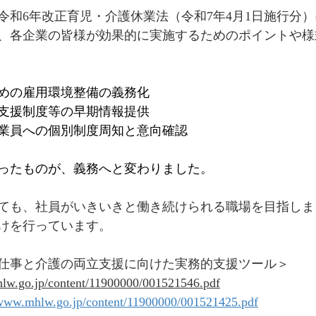
令和6年改正育児・介護休業法（令和7年4月1日施行分
、各企業の皆様が効果的に実施するためのポイントや様
めの雇用環境整備の義務化
立支援制度等の早期情報提供
業員への個別制度周知と意向確認
ったものが、義務へと変わりました。
ても、社員がいきいきと働き続けられる職場を目指しま
けを行っています。
仕事と介護の両立支援に向けた実務的支援ツール＞
lw.go.jp/content/11900000/001521546.pdf
/www.mhlw.go.jp/content/11900000/001521425.pdf