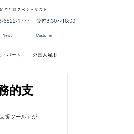
認 / 給与計算スペシャリスト
03-6822-1777
受付8:30～18:00
News
Customer
用・パート
外国人雇用
業
労災認定
務的支
ナ
経済産業省
支援ツール」が
機構