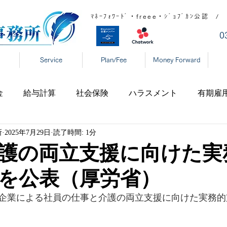
ﾏﾈｰﾌｫﾜｰﾄﾞ・freee・ｼﾞｮﾌﾞｶﾝ公
​
Service
Plan/Fee
Money Forward
金
給与計算
社会保険
ハラスメント
有期雇
所
2025年7月29日
読了時間: 1分
宅勤務
税制
高齢者雇用
新型コロナ
育児休
護の両立支援に向けた実
を公表（厚労省）
表
年末調整
DX
事業復活支援金
新型コロ
企業による社員の仕事と介護の両立支援に向けた実務的
タハラ
厚生労働省
東京都
大阪府
日本年金