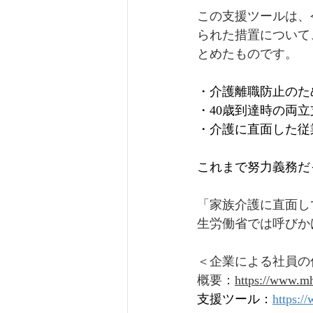
この支援ツールは、
られた措置について
とめたものです。
・介護離職防止のた
・40歳到達時の両
・介護に直面した従
これまで努力義務だ
「家族介護に直面し
生労働省では呼びか
＜企業による社員の
概要：
https://www.mh
支援ツール：
https:/