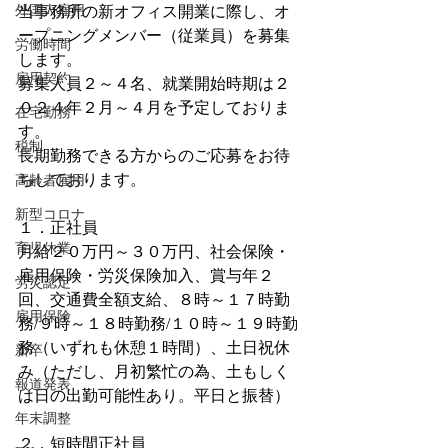
外国人雇用
当事務所の新オフィス開業に際し、オ
ープニングメンバー（従業員）を募集
労働時間
します。
雇用契約
募集人員２～４名、就業開始時期は２
０２４年２月～４月を予定しておりま
在宅勤務
す。
税制
長期勤務できる方からのご応募をお待
ちしております。
高齢者雇用
新型コロナ
１．正社員
育児休業
月給２０万円～３０万円、社会保険・
雇用保険・労災保険加入、賞与年２
労災認定
回、交通費全額支給、８時～１７時勤
雇用保険
務/９時～１８時勤務/１０時～１９時勤
務（いずれも休憩１時間）、土日祝休
新卒
み（ただし、月初繁忙の為、土もしく
報道発表
は日の出勤可能性あり。平日と振替）
年末調整
２．短時間正社員