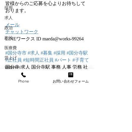
皆様からのご応募を心よりお待ちして
採用
おります。
求人
メール
政治
チャットワーク
政治
LINEワークス ID maeda@works-99264
医療費
#国分寺市
#求人
#募集
#採用
#国分寺駅
賃上げ
#正社員
#短時間正社員
#パート
#子育て
国分寺 求人 国分寺駅 事務 人事 労務 社
退職代行
会保険労務士
フリーランス
Phone
お問い合わせフォーム
電子申請
協会けんぽ
派遣
労働者派遣
労使協定