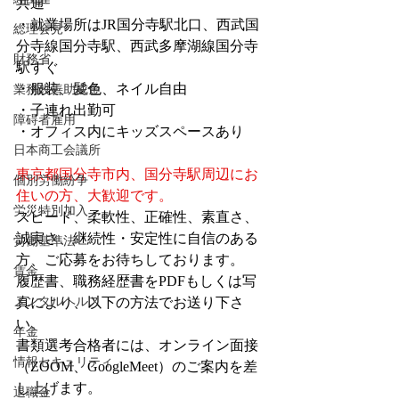
共通
・就業場所はJR国分寺駅北口、西武国
総理会見
分寺線国分寺駅、西武多摩湖線国分寺
財務省
駅すぐ
・服装、髪色、ネイル自由
業務改善助成金
・子連れ出勤可
障碍者雇用
・オフィス内にキッズスペースあり
日本商工会議所
東京都国分寺市内、国分寺駅周辺にお
個別労働紛争
住いの方、大歓迎です。
労災特別加入
スピード、柔軟性、正確性、素直さ、
誠実さ、継続性・安定性に自信のある
労働基準法
方、ご応募をお待ちしております。
賃金
履歴書、職務経歴書をPDFもしくは写
メンタルヘルス
真により、以下の方法でお送り下さ
い。
年金
書類選考合格者には、オンライン面接
情報セキュリティ
（ZOOM、GoogleMeet）のご案内を差
し上げます。
退職金