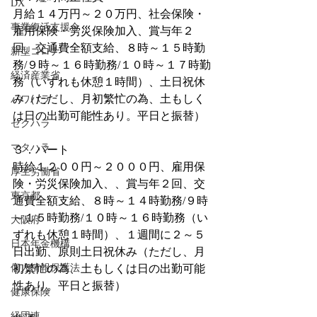
DX
月給１４万円～２０万円、社会保険・
事業復活支援金
雇用保険・労災保険加入、賞与年２
回、交通費全額支給、８時～１５時勤
新型コロナ
務/９時～１６時勤務/１０時～１７時勤
経済産業省
務（いずれも休憩１時間）、土日祝休
み（ただし、月初繁忙の為、土もしく
パワハラ
は日の出勤可能性あり。平日と振替）
セクハラ
マタハラ
３．パート
時給１２００円～２０００円、雇用保
厚生労働省
険・労災保険加入、、賞与年２回、交
東京都
通費全額支給、８時～１４時勤務/９時
～１５時勤務/１０時～１６時勤務（い
大阪府
ずれも休憩１時間）、１週間に２～５
日本年金機構
日出勤、原則土日祝休み（ただし、月
個人情報保護法
初繁忙の為、土もしくは日の出勤可能
性あり。平日と振替）
健康保険
経団連