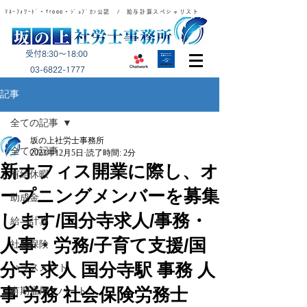
ﾏﾈｰﾌｫﾜｰﾄﾞ・freee・ｼﾞｮﾌﾞｶﾝ公認 / 給与計算スペシャリスト
受付8:30～18:00
​03-6822-1777
記事
全ての記事
坂の上社労士事務所
全ての記事
2023年12月5日
読了時間: 2分
新オフィス開業に際し、オ
有給休暇
ープニングメンバーを募集
助成金
します/国分寺求人/事務・
給与計算
人事・労務/子育て支援/国
社会保険
分寺 求人 国分寺駅 事務 人
ハラスメント
事 労務 社会保険労務士
有期雇用・パート