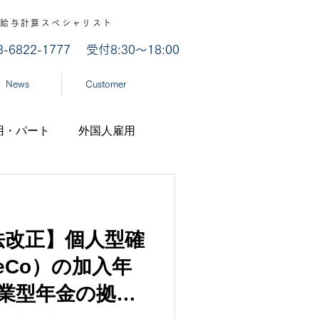
認 / 給与計算スペシャリスト
03-6822-1777
受付8:30～18:00
News
Customer
用・パート
外国人雇用
業
労災認定
法改正】個人型確
ナ
経済産業省
eCo）の加入年
業型年金の拠出
機構