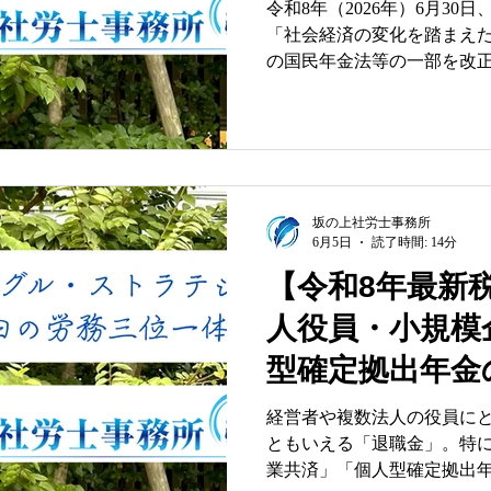
制限撤廃に関す
令和8年（2026年）6月3
「社会経済の変化を踏まえ
会保険労務士が
の国民年金法等の一部を改
点と今後の企業
に伴う関係省令の整備等及
公布について（通知）」が
び命令は、令和8年12月1日
化が進み、長く働き続ける
の変化の中、老後の資産形
制度は、極めて大きな転換
坂の上社労士事務所
6月5日
読了時間: 14分
企業の経営者・人事労務担
がもたらす影響と実務上の
【令和8年最新
門的な知見から「3つの視点
人役員・小規模
ます。 １．法律改正の背景
長く備える」社会制度への適
型確定拠出年金
は、「社会経済の変化を踏
という政府の強力な方針が存
「完全最適解」
経営者や複数法人の役員に
の公的年金制度および私的年
ともいえる「退職金」。特
景から読み解く
職をひとつの区切りとして
業共済」「個人型確定拠出年
し、健康寿命の延伸や継続