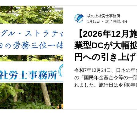
会保険労務士の視点から、20
iDeCo（個人型確定拠出年
と、現在検討されている「5
坂の上社労士事務所
1月13日
読了時間: 4分
出枠」の深層について、制
そして実務上の注意点を多角的に
【2026年12月
の変遷と「資産運用立国」の真の狙い ―
業型DCが大幅拡
資へ」から「人生の修復」へ 政府が推進する「資産運
立国」の柱は、これまでNI
円への引き上げ
対象拡大に置かれてきまし
となるのは、確定拠出年金（
者」新設の全貌
令和7年12月24日、日本の
ストリゾート」における柔軟性の確保です
の「国民年金基金令等の一
月の「iDeCoパワーアップ
れました。施行日は令和8年12月1
は、単なる「上限アップ」
高齢期の就労に合わせた画
ます。 3つの視点で見る「改正のインパクト」 1. 【経営
者・人事担当者】福利厚生としての魅
限度額が月額6.2万円に引
、給与まで一括対応
資産形成をより強力にバッ
士事務所
Office
Service
す。特に「iDeCo＋（イデ