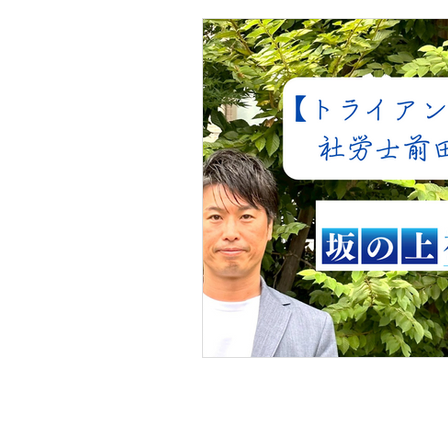
​クラウド人事管理から勤怠
坂の上社労