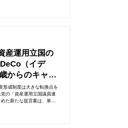
これらを「いつ」「どのよう
取るかの出口戦略は、手取り
る極めて重要な経営課題で
にあります。かつて経営指導
個人型確定拠出年金を60歳
職金を受け取る」という黄金
により完全に崩壊しました。
資産運用立国の
の変更を見落とし、安易に過
DeCo（イデ
、想定外の巨額な税負担を強
0歳からのキャッ
回答（質疑応答集）を極めて
保険労務士という労務と社会
」が解く氷河期
資産形成制度は大きな転換点を
「あらゆる類型を想定した最
民党の「資産運用立国議員連
とめた新たな提言案は、単な
が直ちに全
に留まらず、社会構造の歪み
における「持たざる世代」への
す。 本稿では、社