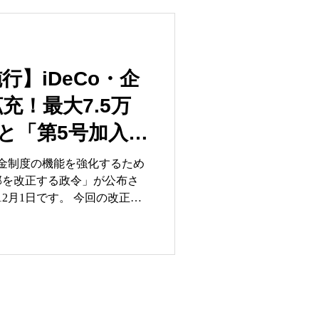
26年12月に実施される
金）の劇的な「パワーアップ」
0歳以上のキャッチアップ拠
度改正の背景、政府の狙い、
解読します。 １．制度
施行】iDeCo・企
―「貯蓄から投
充！最大7.5万
用
SAの抜本的拡充や未成年への
と「第5号加入
た。しかし、今回の提言の核
DC）という「老後資金のラ
年金制度の機能を強化するため
。 1. 2026年12
部を改正する政令」が公布さ
」がもたらすインパクト
日です。 今回の改正
に留まらず、多様な働き方や
期的な仕組みが導入されてい
力向上 企業型DCの
き上げられることで、従業員の
クアップできるようになりま
Money Forward
コプラス）」を活用している中