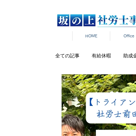
HOME
Office
全ての記事
有給休暇
助成
労働時間
雇用契約
在
雇用保険
新卒
報道発
パワハラ
セクハラ
マ