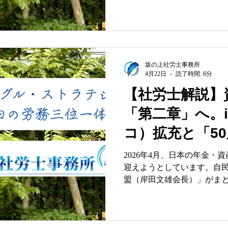
～
肢を持つ経営者にとって、
に（一括か年金か）」受け
額を数千万円単位で左右す
す。 しかし、令和8年現在、退職金を巡る税制は「過去に
類を見ない大激変」の渦中
者や税理士が推奨していた「
坂の上社労士事務所
4月22日
読了時間: 6分
で受け取り、65歳で役員退
の定石は、直近の税制改正
【社労士解説】
国税庁の新たな通達や規則
「第二章」へ。i
去の専門知識を適用すれば
いられることになります。 本稿では、令和8年の最新税制
コ）拡充と「5
と関係法令、国税庁の租税
精緻に分析・解読し、社会
チアップ拠点枠
2026年4月、日本の年金・
保障の専門家の視点から、
迎えようとしています。自
世代の老後不安
適解」を解説します。 本記事が提示する「3つの重要視
盟（岸田文雄会長）」がま
点」 本記事は、経営者様
る制度のマイナーチェンジ
を修正し、100年人生時代
強力なバックアップを企図するもので