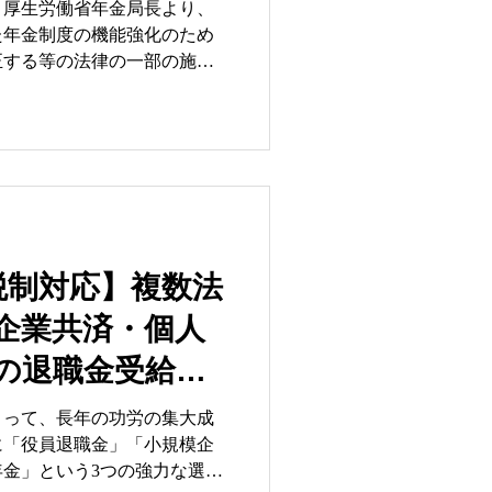
る実務解説〜社
0日、厚生労働省年金局長より、
た年金制度の機能強化のため
読み解く3つの視
正する等の法律の一部の施行
対応〜
び経過措置に関する省令等の
発出されました。本省令およ
より施行されます。 少子高齢
ことが一般的となる社会構造
成の中核を担う確定拠出年金
点を迎えます。本記事では、
当者に向けて、今回の法改正
対策を、社会保険労務士の専
税制対応】複数法
」に整理して深く解説いたし
企業共済・個人
と政府の意図〜「長く働き、
合〜 今回の改正の根底に
の退職金受給
まえた年金制度の機能強化」
在します。 これまで、日本
～制度改正の背
とって、長年の功労の集大成
金制度は、60歳での定年退
に「役員退職金」「小規模企
戦略的出口設計
設計されていました。しか
金」という3つの強力な選択
雇用の普及により