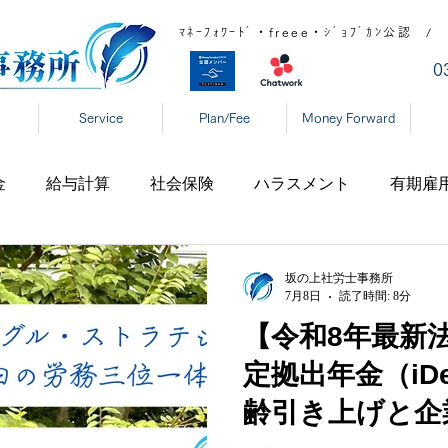
ﾏﾈｰﾌｫﾜｰﾄﾞ・freee・ｼﾞｮﾌﾞｶﾝ公
​
Service
Plan/Fee
Money Forward
金
給与計算
社会保険
ハラスメント
有期雇
宅勤務
税制
高齢者雇用
新型コロナ
育児休
坂の上社労士事務所
7月8日
読了時間: 8分
【令和8年最新
表
年末調整
DX
事業復活支援金
新型コロ
定拠出年金（iD
齢引き上げと企
タハラ
厚生労働省
東京都
大阪府
日本年金