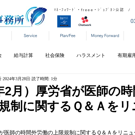
ﾏﾈｰﾌｫﾜｰﾄﾞ・freee・ｼﾞｮﾌﾞｶﾝ公
​
Service
Plan/Fee
Money Forward
金
給与計算
社会保険
ハラスメント
有期雇
所
2024年3月28日
読了時間: 1分
宅勤務
税制
高齢者雇用
新型コロナ
育児休
年2月）厚労省が医師の時
規制に関するＱ＆Ａをリ
表
年末調整
DX
事業復活支援金
新型コロ
タハラ
厚生労働省
東京都
大阪府
日本年金
省が医師の時間外労働の上限規制に関するＱ＆Ａをリニュ