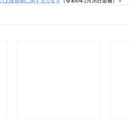
の上限規制に関するＱ＆Ａ
（令和6年2月26日追補）＞