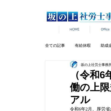
HOME
Office
全ての記事
有給休暇
助成
坂の上社労士事務
労働時間
雇用契約
在
（令和6
働の上限
雇用保険
新卒
報道発
アル
パワハラ
セクハラ
マ
令和6年2月、厚労