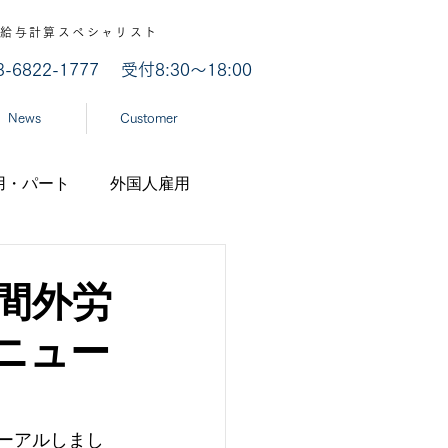
認 / 給与計算スペシャリスト
03-6822-1777
受付8:30～18:00
News
Customer
用・パート
外国人雇用
業
労災認定
間外労
ニュー
ナ
経済産業省
機構
ーアルしまし