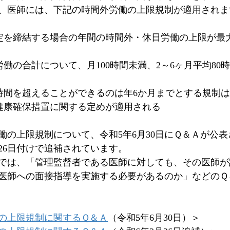
降、医師には、下記の時間外労働の上限規制が適用されま
定を締結する場合の年間の時間外・休日労働の上限が最大1
働の合計について、月100時間未満、2～6ヶ月平均80
5時間を超えることができるのは年6か月までとする規制
健康確保措置に関する定めが適用される
働の上限規制について、令和5年6月30日にＱ＆Ａが公
26日付けで追補されています。
では、「管理監督者である医師に対しても、その医師が
医師への面接指導を実施する必要があるのか」などのＱ
の上限規制に関するＱ＆Ａ
（令和5年6月30日）＞