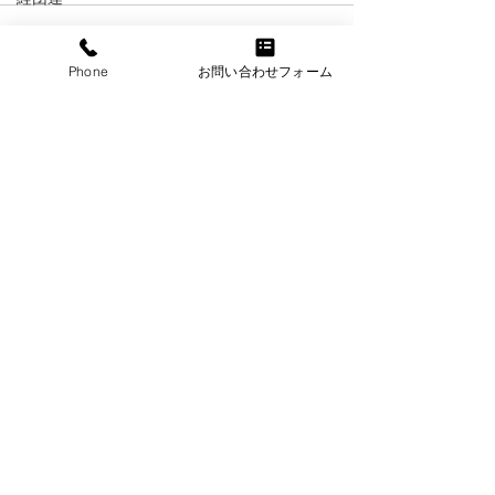
総理会見
Phone
お問い合わせフォーム
財務省
業務改善助成金
最新記事
すべて表示
障碍者雇用
日本商工会議所
個別労働紛争
労災特別加入
労働基準法
賃金
メンタルヘルス
年金
情報セキュリティ
退職金
​クラウド人事管理から勤怠、給与まで一括対応