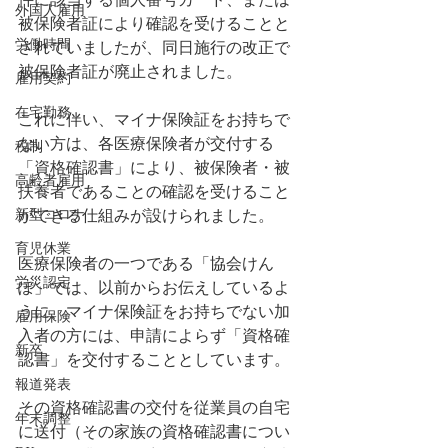
外国人雇用
被保険者証により確認を受けることと
労働時間
されていましたが、同日施行の改正で
被保険者証が廃止されました。
雇用契約
在宅勤務
これに伴い、マイナ保険証をお持ちで
ない方は、各医療保険者が交付する
税制
「資格確認書」により、被保険者・被
高齢者雇用
扶養者であることの確認を受けること
新型コロナ
ができる仕組みが設けられました。
育児休業
医療保険者の一つである「協会けん
労災認定
ぽ」では、以前からお伝えしているよ
うに、マイナ保険証をお持ちでない加
雇用保険
入者の方には、申請によらず「資格確
新卒
認書」を交付することとしています。
報道発表
その資格確認書の交付を従業員の自宅
年末調整
に送付（その家族の資格確認書につい