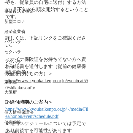
DX
ても、従業員の⾃宅に送付）する方法
で7月下旬から順次開始するということ
事業復活支援金
です。
新型コロナ
経済産業省
詳しくは、下記リンクをご確認くださ
パワハラ
い。
セクハラ
＜マイナ保険証をお持ちでない方へ資
マタハラ
格確認書を送付します（従前の健康保
厚生労働省
険証をお持ちの方）＞
https://www.kyoukaikenpo.or.jp/event/cat55
東京都
0/shikakusoufu/
大阪府
＜送付時期のご案内＞
日本年金機構
https://www.kyoukaikenpo.or.jp/~/media/Fil
個人情報保護法
es/honbu/event/schedule.pdf
健康保険
※
送付スケジュールについては予定で
あり前後する可能性があります
経団連