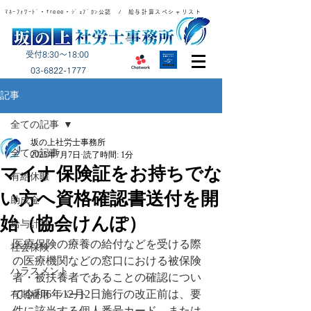
ﾏﾈｰﾌｫﾜｰﾄﾞ・freee・ｼﾞｮﾌﾞｶﾝ公認 / 給与計算スペシャリスト
受付8:30～18:00
​03-6822-1777
記事
全ての記事
坂の上社労士事務所
全ての記事
2025年7月7日
読了時間: 1分
マイナ保険証をお持ちでな
有給休暇
い方へ資格確認書送付を開
助成金
始（協会けんぽ）
給与計算
医療保険の療養の給付などを受ける際
社会保険
の医療機関などの窓口における被保険
ハラスメント
者・被扶養者であることの確認につい
て令和6年12月2日施行の改正前は、要
有期雇用・パート
件に該当する個人番号カード、または