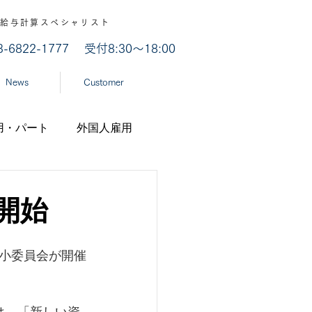
認 / 給与計算スペシャリスト
03-6822-1777
受付8:30～18:00
News
Customer
用・パート
外国人雇用
業
労災認定
開始
ナ
経済産業省
る小委員会が開催
機構