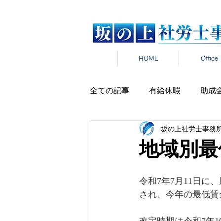
HOME
Office
全ての記事
有給休暇
助成
坂の上社労士事務
労働時間
雇用契約
在
地域別最
雇用保険
新卒
報道発
令和7年7月11日
され、今年の最低賃
パワハラ
セクハラ
マ