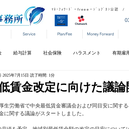
ﾏﾈｰﾌｫﾜｰﾄﾞ・freee・ｼﾞｮﾌﾞｶﾝ公
​
Service
Plan/Fee
Money Forward
金
給与計算
社会保険
ハラスメント
有期雇
所
2025年7月15日
読了時間: 1分
宅勤務
税制
高齢者雇用
新型コロナ
育児休
低賃金改定に向けた議論
表
年末調整
DX
事業復活支援金
新型コロ
に、厚生労働省で中央最低賃金審議会および同目安に関す
金に関する議論がスタートしました。
タハラ
厚生労働省
東京都
大阪府
日本年金