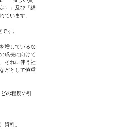
は、「新しい資
決定）」及び「経
されています。
定です。
を増しているな
の成長に向けて
、それに伴う社
などとして慎重
にどの程度の引
）資料」