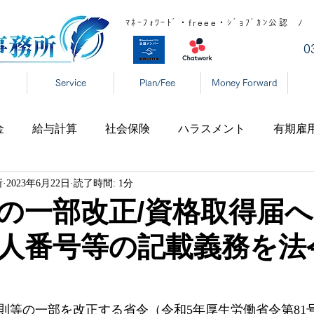
ﾏﾈｰﾌｫﾜｰﾄﾞ・freee・ｼﾞｮﾌﾞｶﾝ公
​
Service
Plan/Fee
Money Forward
金
給与計算
社会保険
ハラスメント
有期雇
所
2023年6月22日
読了時間: 1分
宅勤務
税制
高齢者雇用
新型コロナ
育児休
の一部改正/資格取得届
人番号等の記載義務を法
表
年末調整
DX
事業復活支援金
新型コロ
タハラ
厚生労働省
東京都
大阪府
日本年金
則等の一部を改正する省令（令和5年厚生労働省令第81