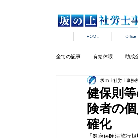
HOME
Office
全ての記事
有給休暇
助成
坂の上社労士事務
労働時間
雇用契約
在
健保則等
険者の個
雇用保険
新卒
報道発
確化
パワハラ
セクハラ
マ
「健康保険法施行規