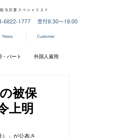
認 / 給与計算スペシャリスト
03-6822-1777
受付8:30～18:00
News
Customer
用・パート
外国人雇用
業
労災認定
への被保
令上明
ナ
経済産業省
機構
号）」が公布さ