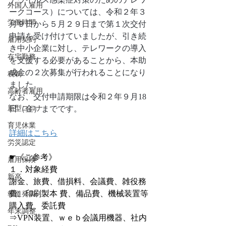
外国人雇用
ークコース）については、令和２年３
労働時間
月９日から５月２９日まで第１次交付
申請を受け付けていましたが、引き続
雇用契約
き中小企業に対し、テレワークの導入
在宅勤務
を支援する必要があることから、本助
成金の２次募集が行われることになり
税制
ました。
高齢者雇用
なお、交付申請期限は令和２年９月18
新型コロナ
日（金）までです。
育児休業
詳細はこちら
労災認定
☛《ご参考》
雇用保険
１．対象経費
新卒
謝金、旅費、借損料、会議費、雑役務
費、印刷製本 費、備品費、機械装置等
報道発表
購入費、委託費
年末調整
⇒VPN装置、ｗｅｂ会議用機器、社内