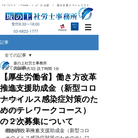
ﾏﾈｰﾌｫﾜｰﾄﾞ・freee・ｼﾞｮﾌﾞｶﾝ公認 / 給与計算スペシャリスト
受付8:30～18:00
​03-6822-1777
記事
全ての記事
坂の上社労士事務所
全ての記事
2020年9月3日
読了時間: 1分
【厚生労働省】働き方改革
有給休暇
推進支援助成金（新型コロ
助成金
ナウイルス感染症対策のた
給与計算
めのテレワークコース）
社会保険
の２次募集について
ハラスメント
働き方改革推進支援助成金（新型コロ
有期雇用・パート
ナウイルス感染症対策のためのテレワ