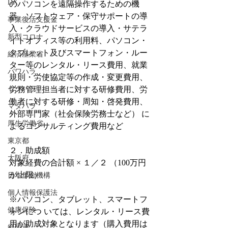
DX
のパソコンを遠隔操作するための機
器、ソフトウェア・保守サポートの導
事業復活支援金
入・クラウドサービスの導入・サテラ
新型コロナ
イトオフィス等の利用料、パソコン・
タブレット及びスマートフォン・ルー
経済産業省
ター等のレンタル・リース費用、就業
パワハラ
規則・労使協定等の作成・変更費用、
セクハラ
労務管理担当者に対する研修費用、労
働者に対する研修・周知・啓発費用、
マタハラ
外部専門家（社会保険労務士など） に
厚生労働省
よるコンサルティング費用など
東京都
２．助成額
大阪府
対象経費の合計額 × １／２ （100万円
が上限）
日本年金機構
個人情報保護法
※パソコン、タブレット、スマートフ
健康保険
ォンにつ いては、レンタル・リース費
用が助成対象となります（購入費用は
経団連