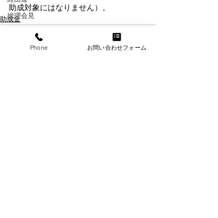
助成対象にはなりません）。
総理会見
助成金
財務省
Phone
お問い合わせフォーム
業務改善助成金
障碍者雇用
最新記事
すべて表示
日本商工会議所
個別労働紛争
労災特別加入
労働基準法
賃金
メンタルヘルス
年金
情報セキュリティ
退職金