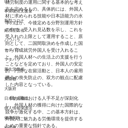
DX
就労制度の運用に関する基本的な考え
方を定めるもの。具体的には、外国人
事業復活支援金
材に求められる技能や日本語能力の水
新型コロナ
準のほか、今後定める分野別運用方針
の中で、受入れ見込数を示し、これを
経済産業省
受入れの上限として運用すること、原
パワハラ
則として、二国間取決めを作成した国
セクハラ
から育成就労外国人を受け入れるこ
と、外国人材への生活上の支援を行う
マタハラ
ことなどを定めており、外国人の安定
厚生労働省
的・円滑な在留活動と、日本人の雇用
機会の喪失防止の、双方の観点に配慮
東京都
した内容となっている。
大阪府
　我が国における人手不足が深刻化
日本年金機構
し、外国人材の獲得に向けた国際的な
個人情報保護法
競争が激化する中、この基本方針は、
健康保険
外国人に魅力ある労働環境を提供する
ための重要な指針である。
経団連