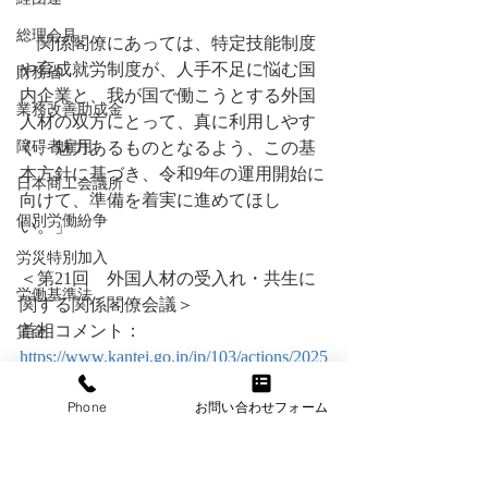
総理会見
　関係閣僚にあっては、特定技能制度
や育成就労制度が、人手不足に悩む国
財務省
内企業と、我が国で働こうとする外国
業務改善助成金
人材の双方にとって、真に利用しやす
障碍者雇用
く、魅力あるものとなるよう、この基
本方針に基づき、令和9年の運用開始に
日本商工会議所
向けて、準備を着実に進めてほし
個別労働紛争
い。」
労災特別加入
＜第21回　外国人材の受入れ・共生に
労働基準法
関する関係閣僚会議＞
首相コメント：
賃金
https://www.kantei.go.jp/jp/103/actions/2025
メンタルヘルス
03/11gaikoku.html
年金
Phone
お問い合わせフォーム
会議資料：
https://www.kantei.go.jp/jp/singi/gaikokujinz
情報セキュリティ
ai/kaigi/dai21/gijisidai.html
退職金