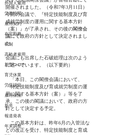
外国人雇用
開催されました。（令和7年3月11日）
労働時間
今回の会議で、『特定技能制度及び育
成就労制度の運用に関する基本方針
雇用契約
（案）』が了承され、その後の
閣僚会
在宅勤務
議にて
政府の方針として決定されまし
た。
税制
高齢者雇用
会議にも出席した石破総理は次のよう
新型コロナ
に述べています。（以下要約）
育児休業
　「
本日、この閣僚会議において、
労災認定
『特定技能制度及び育成就労制度の運
用に関する基本方針（案）』等を了
雇用保険
承。この後の閣議において、政府の方
新卒
針として決定する予定。
報道発表
　この基本方針は、昨年6月の入管法な
年末調整
どの改正を受け、特定技能制度と育成