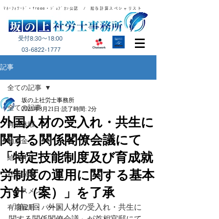
ﾏﾈｰﾌｫﾜｰﾄﾞ・freee・ｼﾞｮﾌﾞｶﾝ公認 / 給与計算スペシャリスト
受付8:30～18:00
​03-6822-1777
記事
全ての記事
坂の上社労士事務所
全ての記事
2025年3月21日
読了時間: 2分
外国人材の受入れ・共生に
有給休暇
関する関係閣僚会議にて
助成金
「特定技能制度及び育成就
給与計算
労制度の運用に関する基本
社会保険
方針（案）」を了承
ハラスメント
「第21回　外国人材の受入れ・共生に
有期雇用・パート
関する関係閣僚会議」が首相官邸にて