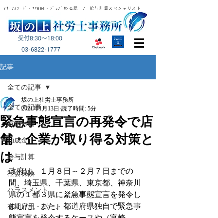
ﾏﾈｰﾌｫﾜｰﾄﾞ・freee・ｼﾞｮﾌﾞｶﾝ公認 / 給与計算スペシャリスト
受付8:30～18:00
​03-6822-1777
記事
全ての記事
坂の上社労士事務所
全ての記事
2021年1月13日
読了時間: 5分
緊急事態宣言の再発令で店
有給休暇
舗・企業が取り得る対策と
助成金
は
給与計算
政府は、１月８日～２月７日までの
社会保険
間、埼玉県、千葉県、東京都、神奈川
ハラスメント
県の１都３県に緊急事態宣言を発令し
ました。また、都道府県独自で緊急事
有期雇用・パート
態宣言を発令するケースや（宮崎