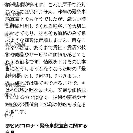
確定拠出型年金
業・店舗がいます。これは悪手で絶対
にやってはいけません。昨年の緊急事
有給休暇
態宣言下でもそうでしたが、厳しい時
医師
に継続利用してくれる顧客こそ大切に
すべきであり、そもそも価格のみで選
医療
ぶような顧客は定着しません。目を向
厚生労働省
けるべきは、あくまで貴社・貴店の技
術や商品やサービスに価値を感じても
生命保険
らえる顧客です。値段を下げるのは本
政治
当にどうしようもなくなった時の「最
山本太郎
終手段」として封印しておきましょ
う。値下げは誰でもできることで、も
消費税廃止
はや戦略と呼べません。安易な価格競
働き方
争に走るのではなく、技術や商品やサ
ービスの価値向上の為の戦略を考える
国保逃れ
べきです。
物流
国民年金
まとめ/コロナ・緊急事態宣言に関する
私見