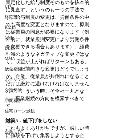
固定化した給与制度そのものを抜本的
UFC
に見直す、というのも一つの手法で
格闘技
す。給与制度の変更は、労働条件の中
でも高度な変更となりますので、原則
RIZIN
は従業員の同意が必要になります（例
ONE
外的に、就業規則変更により労働条件
を変更できる場合もあります）。経費
DEEP
削減のようなネガティブな変更ではな
MMA
く、収益が上がればリターンもある、
といった前向きな変更はどうでしょう
総合格闘技
か。企業、従業員が共倒れになること
ボクシング
だけは絶対に避けなければなりません
介護保険
ので、こういう時こそ全社一丸とな
り、事業継続の方向を模索すべきで
訪問看護
す。
住宅ローン減税
対策5．値下げをしない
国保
これもよくありがちですが、厳しい時
企業型DC
に値段を下げて集客しようとする企