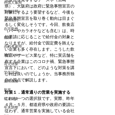
外国人雇用
県）、大阪府は政府に緊急事態宣言の
労働時間
対象にするよう要望するなど、今後も
緊急事態宣言を取り巻く動向は目まぐ
雇用契約
るしく変化しそうです。今回、飲食店
在宅勤務
（バーやカラオケなども含む）は、時
短要請に応じることで給付金の対象と
税制
なりますが、給付金で固定費を賄えな
高齢者雇用
い企業も多く存在します。こうした飲
新型コロナ
食店やサービス業など、特に実店舗を
有する企業はこのコロナ禍、緊急事態
育児休業
宣言下において、どのような対策を講
労災認定
じれば良いのでしょうか。当事務所独
自の視点で解説します。
雇用保険
新卒
対策１．通常通りの営業を実施する
これも一つの選択肢です。実際、昨年
報道発表
４月・５月、都道府県や政府の要請に
年末調整
従わず、通常営業を実施している会社