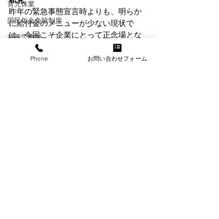
育児休業
昨年の緊急事態宣言時よりも、明らか
国民年金免除制度
に給付金のメニューが少ない現状で
は、今回こそ企業にとって正念場とな
裁量労働制
ります。感染症対策を実施することは
働き方改革
勿論ですが、まずは
冷静に、できるだ
Phone
お問い合わせフォーム
け通常の経済活動・社会生活を送るこ
現物給与
とが重要
です。コロナや緊急事態宣言
マイナ保険証
を理由に、人や企業が思考停止に陥っ
マイナンバカード
てはいけません。例えば、あるショッ
ピングモールでは、感染症対策として
カスハラ
入口や出口を一つにしたり、エレベー
ストレスチェック
ターの稼働台数を減らしたりしていま
す。これが果たして感染症対策にどの
中小企業
ように有効なのでしょうか。むしろ、
フリーランス法
人が集中し、密な状態を作り、逆効果
公正取引委員会
ではないでしょうか。昨年からそうで
すが、こうした矛盾がありとあらゆる
キャリアアップ助成金
場面で行われてきたのです。