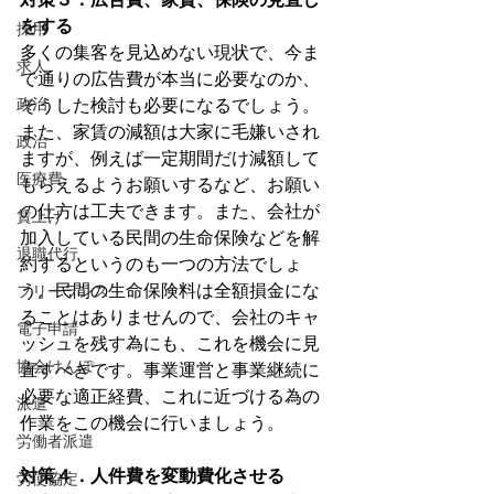
をする
採用
多くの集客を見込めない現状で、今ま
求人
で通りの広告費が本当に必要なのか、
政治
そうした検討も必要になるでしょう。
また、家賃の減額は大家に毛嫌いされ
政治
ますが、例えば一定期間だけ減額して
医療費
もらえるようお願いするなど、お願い
の仕方は工夫できます。また、会社が
賃上げ
加入している民間の生命保険などを解
退職代行
約するというのも一つの方法でしょ
う。民間の生命保険料は全額損金にな
フリーランス
ることはありませんので、会社のキャ
電子申請
ッシュを残す為にも、これを機会に見
協会けんぽ
直すべきです。事業運営と事業継続に
必要な適正経費、これに近づける為の
派遣
作業をこの機会に行いましょう。
労働者派遣
対策４．人件費を変動費化させる
労使協定