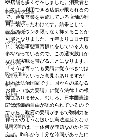
DX
や店舗も多く存在しました。消費者と
しては、利用できる店舗が限られるの
事業復活支援金
で、通常営業を実施している店舗の利
新型コロナ
用に繋がったわけです。結果として、
売上のダウンを限りなく抑えることが
経済産業省
可能となりました。昨年よりコロナ慣
パワハラ
れ、緊急事態宣言慣れをしている人も
セクハラ
多くなっているので、この選択肢はか
なり現実味を帯びることになります。
マタハラ
「そうは言っても要請に従うべきでは
厚生労働省
ないか」といった意見もありますが、
日本は法治国家です。国からの単なる
東京都
お願い（協力要請）に従う法律上の根
大阪府
拠はありません。むしろ、日本国憲法
では営業の自由が認められているので
日本年金機構
すから、政府の要請がまるで強制力を
個人情報保護法
伴うかのような扱いは憲法違反となり
健康保険
ます。では、一体何が問題なのかと言
えば、昨年から十分な時間があったに
経団連