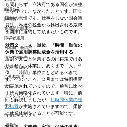
も関わらず、立法府である国会が法整
総理会見
備を行ってこなかったことです。国会
議員の怠慢です。仕事をしない国会議
財務省
員は、私達の税金から捻出される歳費
業務改善助成金
を国庫に返納して頂きたいものです。
障碍者雇用
対策２．「人」単位、「時間」単位の
日本商工会議所
休業で雇用調整助成金を活用する
個別労働紛争
店舗を丸ごと休業するのは得策ではあ
りません。休業は、あくまで「人」単
労災特別加入
位、「時間」単位にとどめるべきで
労働基準法
す。今のところ、２月までは特例措置
が実施されていますので、通常に比べ
賃金
手続も簡略化されています。特に、前
メンタルヘルス
回も解説しましたが、
短時間休業の緩
年金
和措置
が実施されていますので、柔軟
に休業体制をとることが可能です。
情報セキュリティ
退職金
対策３．広告費、家賃、保険の見直し