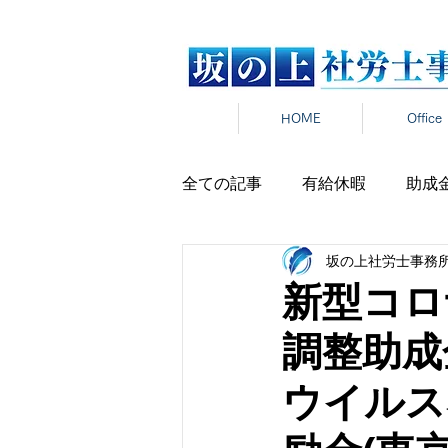
HOME
Office
全ての記事
有給休暇
助成
坂の上社労士事務
労働時間
雇用契約
在
新型コロ
調整助成
雇用保険
新卒
報道発
ウイルス
パワハラ
セクハラ
マ