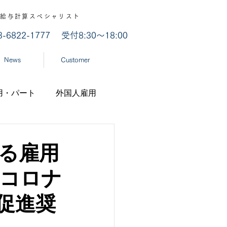
認 / 給与計算スペシャリスト
03-6822-1777
受付8:30～18:00
News
Customer
用・パート
外国人雇用
業
労災認定
る雇用
型コロナ
ナ
経済産業省
促進奨
機構