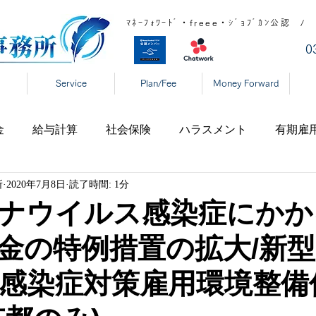
ﾏﾈｰﾌｫﾜｰﾄﾞ・freee・ｼﾞｮﾌﾞｶﾝ公
​
Service
Plan/Fee
Money Forward
金
給与計算
社会保険
ハラスメント
有期雇
所
2020年7月8日
読了時間: 1分
宅勤務
税制
高齢者雇用
新型コロナ
育児休
ナウイルス感染症にかか
金の特例措置の拡大/新
表
年末調整
DX
事業復活支援金
新型コロ
感染症対策雇用環境整備
タハラ
厚生労働省
東京都
大阪府
日本年金