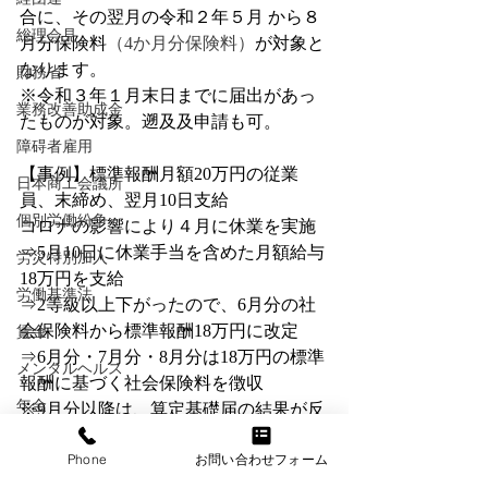
合に、その翌月の令和２年５月 から８
総理会見
月分保険料
（4か月分保険料）
が対象と
なります。 
財務省
※令和３年１月末日までに届出があっ
業務改善助成金
たものが対象。遡及及申請も可。
障碍者雇用
【事例】標準報酬月額20万円の従業
日本商工会議所
員、末締め、翌月10日支給
個別労働紛争
コロナの影響により４月に休業を実施
⇒5月10日に休業手当を含めた月額給与
労災特別加入
18万円を支給
労働基準法
⇒2等級以上下がったので、6月分の社
会保険料から標準報酬18万円に改定
賃金
⇒6月分・7月分・8月分は18万円の標準
メンタルヘルス
報酬に基づく社会保険料を徴収
年金
※9月分以降は、算定基礎届の結果が反
映された社会保険料となります。
情報セキュリティ
Phone
お問い合わせフォーム
退職金
日本年金機構ＨＰはこちら