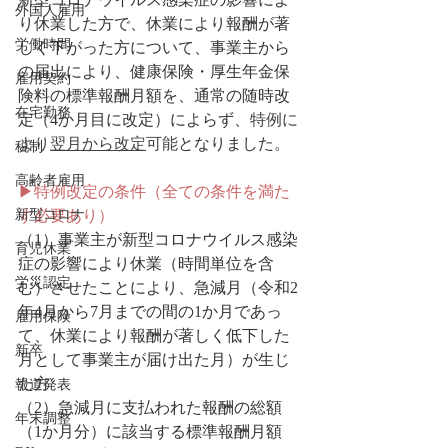
外国人雇用
り休業した方で、休業により報酬が著
労働時間
しく下がった方について、事業主から
の届出により、健康保険・厚生年金保
雇用契約
険料の標準報酬月額を、通常の随時改
在宅勤務
定（4か月目に改定）によらず、
特例に
より
翌月から改定
可能
となりました。
税制
高齢者雇用
▶特例改定の条件（全ての条件を満た
新型コロナ
す必要あり）
（1）事業主が新型コロナウイルス感染
育児休業
症の影響により休業（時間単位を含
労災認定
む）させたことにより、急減月（令和2
年4月から7月までの間の1か月であっ
雇用保険
て、休業により報酬が著しく低下した
新卒
月として事業主が届け出た月）が生じ
た方
報道発表
（2）急減月に支払われた報酬の総額
年末調整
（1か月分）に該当する標準報酬月額