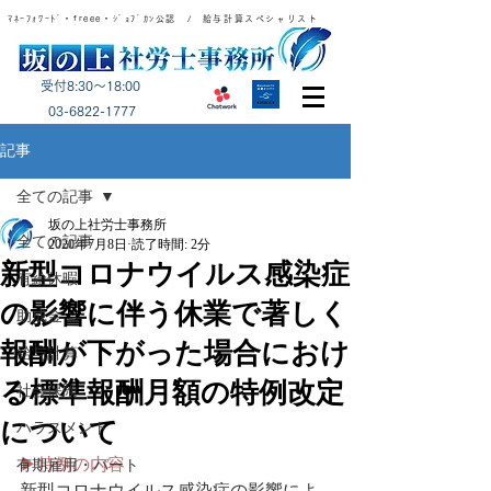
ﾏﾈｰﾌｫﾜｰﾄﾞ・freee・ｼﾞｮﾌﾞｶﾝ公認 / 給与計算スペシャリスト
受付8:30～18:00
​03-6822-1777
記事
全ての記事
坂の上社労士事務所
全ての記事
2020年7月8日
読了時間: 2分
新型コロナウイルス感染症
有給休暇
の影響に伴う休業で著しく
助成金
報酬が下がった場合におけ
給与計算
る標準報酬月額の特例改定
社会保険
について
ハラスメント
▶特例の内容
有期雇用・パート
新型コロナウイルス感染症の影響によ