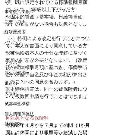
DX
が、既に設定されている標準報酬月額
に比べて、2等級以上下がった方
事業復活支援金
※固定的賃金（基本給、日給等単価
新型コロナ
等）の変動がない場合も対象となりま
す。
経済産業省
（3）特例による改定を行うことについ
パワハラ
て、本人が書面により同意している方
セクハラ
※被保険者本人の十分な理解に基づく
事前の同意が必要となります。（改定
マタハラ
後の標準報酬月額に基づき、傷病手当
厚生労働省
金、出産手当金及び年金の額が算出さ
れることへの同意を含みます。）
東京都
※本特例措置は、同一の被保険者につ
大阪府
いて複数回申請を行うことはできませ
ん。
日本年金機構
個人情報保護法
▶対象となる保険料
健康保険
令和２年４月から７月までの間（4か月
間）に休業により報酬等が急減した場
経団連