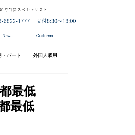
認 / 給与計算スペシャリスト
03-6822-1777
受付8:30～18:00
News
Customer
用・パート
外国人雇用
業
労災認定
京都最低
都最低
ナ
経済産業省
機構