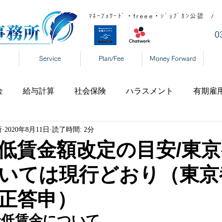
ﾏﾈｰﾌｫﾜｰﾄﾞ・freee・ｼﾞｮﾌﾞｶﾝ公
​
Service
Plan/Fee
Money Forward
金
給与計算
社会保険
ハラスメント
有期雇
所
2020年8月11日
読了時間: 2分
宅勤務
税制
高齢者雇用
新型コロナ
育児休
低賃金額改定の目安/東
いては現行どおり（東京
表
年末調整
DX
事業復活支援金
新型コロ
正答申）
タハラ
厚生労働省
東京都
大阪府
日本年金
最低賃金について