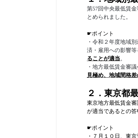
第57回中央最低賃
とめられました。
☛ポイント
・令和２年度地域別
済・雇用への影響等
ることが適当
。
・地方最低賃金審議
見極め、地域間格差
２．東京都
東京地方最低賃金審
が適当であるとの答
☛ポイント
・７月１０日、東京