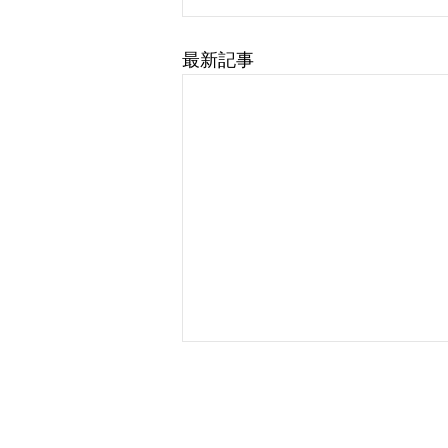
最新記事
​クラウド人事管理から勤怠
坂の上社労