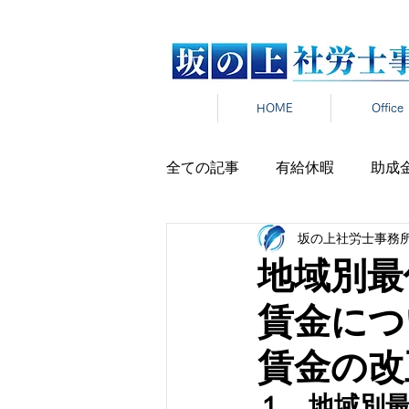
HOME
Office
全ての記事
有給休暇
助成
坂の上社労士事務
労働時間
雇用契約
在
地域別最
賃金につ
雇用保険
新卒
報道発
賃金の改
パワハラ
セクハラ
マ
１．地域別