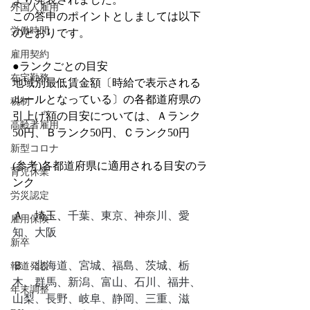
外国人雇用
この答申のポイントとしましては以下
労働時間
のとおりです。
雇用契約
●ランクごとの目安
在宅勤務
地域別最低賃金額〔時給で表示される
ルールとなっている〕の各都道府県の
税制
引上げ額の目安については、Ａランク
高齢者雇用
50円、Ｂランク50円、Ｃランク50円
新型コロナ
(参考)各都道府県に適用される目安のラ
育児休業
ンク
労災認定
Ａ　埼玉、
千葉、東京、神奈川、愛
雇用保険
知、大阪
新卒
Ｂ　
北海道、宮城、福島、茨城、栃
報道発表
木、群馬、新潟、富山、石川、福井、
年末調整
山梨、長野、岐阜、静岡、三重、滋