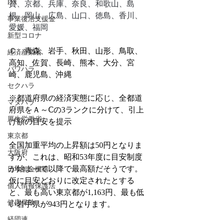
DX
賀、京都、兵庫、奈良、和歌山、島
根、岡山、広島、山口、徳島、香川、
事業復活支援金
愛媛、福岡
新型コロナ
Ｃ　青森、岩手、秋田、山形、鳥取、
経済産業省
高知、佐賀、長崎、熊本、大分、宮
パワハラ
崎、鹿児島、沖縄
セクハラ
※都道府県の経済実態に応じ、全都道
マタハラ
府県をＡ～Ⅽの3ランクに分けて、引上
厚生労働省
げ額の目安を提示
東京都
全国加重平均の上昇額は50円となりま
大阪府
すが、これは、昭和53年度に目安制度
が始まって以降で最高額だそうです。
日本年金機構
仮に目安どおりに改定されたとする
個人情報保護法
と、最も高い東京都が1,163円、最も低
健康保険
い岩手県が943円となります。
経団連