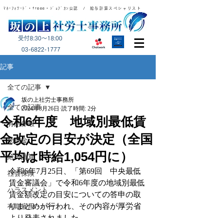
ﾏﾈｰﾌｫﾜｰﾄﾞ・freee・ｼﾞｮﾌﾞｶﾝ公認 / 給与計算スペシャリスト
受付8:30～18:00
​03-6822-1777
記事
全ての記事
坂の上社労士事務所
全ての記事
2024年8月26日
読了時間: 2分
令和6年度 地域別最低賃
有給休暇
金改定の目安が決定（全国
助成金
平均は時給1,054円に）
給与計算
令和6年7月25日、「第69回　中央最低
社会保険
賃金審議会」で令和6年度の地域別最低
ハラスメント
賃金額改定の目安についての答申の取
りまとめが行われ、その内容が厚労省
有期雇用・パート
より発表されました。