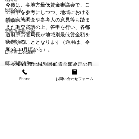
今後は、各地方最低賃金審議会で、こ
総理会見
の答申を参考にしつつ、地域における
賃金実態調査や参考人の意見等も踏ま
財務省
えた調査審議の上、答申を行い、各都
業務改善助成金
道府県労働局長が地域別最低賃金額を
障碍者雇用
決定することとなります（適用は、令
和6年10月頃から）。
日本商工会議所
個別労働紛争
＜令和6年度地域別最低賃金額改定の目
安について＞
労災特別加入
Phone
お問い合わせフォーム
詳しくは、こちら
労働基準法
賃金
メンタルヘルス
年金
最新記事
すべて表示
情報セキュリティ
退職金