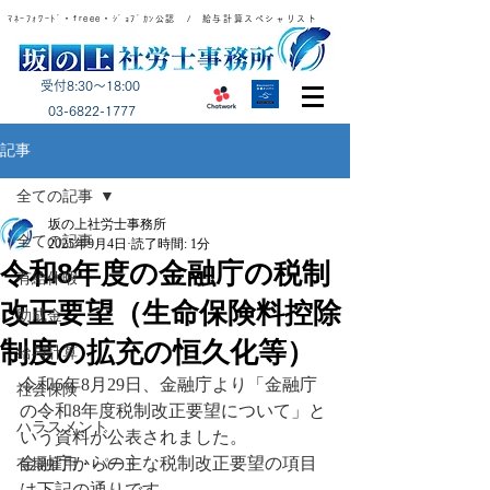
ﾏﾈｰﾌｫﾜｰﾄﾞ・freee・ｼﾞｮﾌﾞｶﾝ公認 / 給与計算スペシャリスト
受付8:30～18:00
​03-6822-1777
記事
全ての記事
坂の上社労士事務所
全ての記事
2025年9月4日
読了時間: 1分
令和8年度の金融庁の税制
有給休暇
改正要望（生命保険料控除
助成金
制度の拡充の恒久化等）
給与計算
令和6年8月29日、金融庁より「金融庁
社会保険
の令和8年度税制改正要望について」と
ハラスメント
いう資料が公表されました。
金融庁からの主な税制改正要望の項目
有期雇用・パート
は下記の通りです。