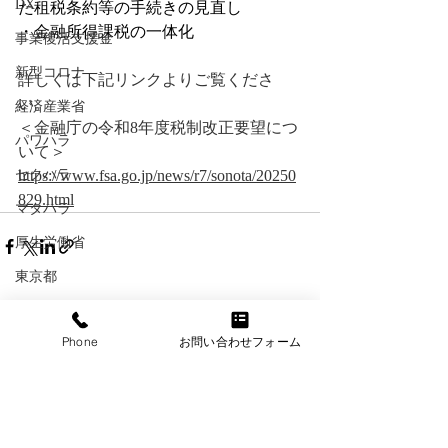
DX
た租税条約等の手続きの見直し
・金融所得課税の一体化
事業復活支援金
新型コロナ
詳しくは下記リンクよりご覧くださ
い。
経済産業省
＜金融庁の令和8年度税制改正要望につ
パワハラ
いて＞
セクハラ
https://www.fsa.go.jp/news/r7/sonota/20250
829.html
マタハラ
厚生労働省
東京都
大阪府
最新記事
すべて表示
Phone
お問い合わせフォーム
日本年金機構
個人情報保護法
健康保険
経団連