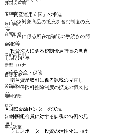
外国人雇用
労働時間
●
「資産運用立国」の推進
・
NISA対象商品の拡充を含む制度の充
雇用契約
実
在宅勤務
・NISAに係る所在地確認の手続きの簡
素化等
税制
・投資法人に係る税制優遇措置の見直
高齢者雇用
し及び延長
新型コロナ
●
暗号資産・保険
育児休業
・暗号資産取引に係る課税の見直し
労災認定
・生命保険料控除制度の拡充の恒久化
等
雇用保険
新卒
●国際金融センターの実現
・外国組合員に対する課税の特例の見
報道発表
直し
年末調整
・クロスボーダー投資の活性化に向け