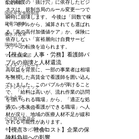
公的制度の「抜け穴」に依存したビジ
育児休業
ネスは、規制当局のルール変更一つで
国民年金免除制度
瞬時に崩壊します。 今後は「回数で稼
裁量労働制
ぐ」モデルから、減算されても選ばれ
る「真の高付加価値ケア」か、保険に
働き方改革
依存しない「富裕層向け自費サービ
現物給与
ス」への転換を迫られます。
【視点２：人事・労務】看護師バ
マイナ保険証
ブルの崩壊と人材還流
マイナンバカード
高収益を背景に、一部の事業者は相場
カスハラ
を無視した高賃金で看護師を囲い込ん
でいました。このバブルが弾けること
ストレスチェック
で、「給料は高いが、流れ作業の訪問
中小企業
を強いられる職場」から、「適正な処
遇で、本来の看護ができる職場」へ人
フリーランス法
材が戻り、地域の医療人材不足が緩和
公正取引委員会
される可能性があります。
【視点３：社会コスト】企業の保
キャリアアップ助成金
険料負担への影響