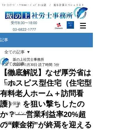
ﾏﾈｰﾌｫﾜｰﾄﾞ・freee・ｼﾞｮﾌﾞｶﾝ公認 / 給与計算スペシャリスト
受付8:30～18:00
​03-6822-1777
記事
全ての記事
坂の上社労士事務所
全ての記事
2025年11月30日
読了時間: 5分
【徹底解説】なぜ厚労省は
有給休暇
「ホスピス型住宅（住宅型
助成金
有料老人ホーム＋訪問看
給与計算
護）」を狙い撃ちしたの
社会保険
か？──営業利益率20%超
ハラスメント
の“錬金術”が終焉を迎える
有期雇用・パート