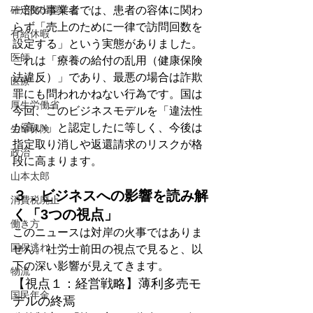
一部の事業者では、患者の容体に関わ
確定拠出型年金
らず「売上のために一律で訪問回数を
有給休暇
設定する」という実態がありました。
医師
これは「療養の給付の乱用（健康保険
法違反）」であり、最悪の場合は詐欺
医療
罪にも問われかねない行為です。国は
厚生労働省
今回、このビジネスモデルを「違法性
が高い」と認定したに等しく、今後は
生命保険
指定取り消しや返還請求のリスクが格
政治
段に高まります。
山本太郎
３．ビジネスへの影響を読み解
消費税廃止
く「3つの視点」
働き方
このニュースは対岸の火事ではありま
国保逃れ
せん。社労士前田の視点で見ると、以
下の深い影響が見えてきます。
物流
【視点１：経営戦略】薄利多売モ
国民年金
デルの終焉