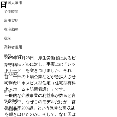
日
外国人雇用
労働時間
雇用契約
在宅勤務
税制
高齢者雇用
新型コロナ
2025年11月28日、厚生労働省はあるビ
ジネスモデルに対し、事実上の「レッ
育児休業
ドカード」を突きつけました。それ
労災認定
は、一部の上場企業などが急拡大させ
てきた「ホスピス型住宅（住宅型有料
雇用保険
老人ホーム＋訪問看護）」です。
新卒
一般的な介護事業の利益率が数％と言
報道発表
われる中、なぜこのモデルだけが「営
業利益率20%超」という異常な高収益
年末調整
を叩き出せたのか。そして、なぜ国は