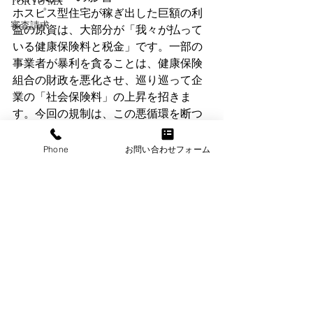
TOKYO MX
ホスピス型住宅が稼ぎ出した巨額の利
審査請求
益の原資は、大部分が「我々が払って
いる健康保険料と税金」です。一部の
事業者が暴利を貪ることは、健康保険
組合の財政を悪化させ、巡り巡って企
業の「社会保険料」の上昇を招きま
す。今回の規制は、この悪循環を断つ
ための防衛策でもあるのです。
Phone
お問い合わせフォーム
４．経営者が学ぶべき教訓
今回の件は、すべてのビジネスパーソ
ンに以下の教訓を突きつけています。
制度の「バグ」に依存するな
規制の隙間を突いた急成長は脆
い。
PL（利益）よりパーパス（目的）
を
「儲かるから訪問する」という本