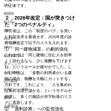
UFC
の正体です。
格闘技
２．2026年改定：国が突きつけ
RIZIN
た「2つのペナルティ」
ONE
厚労省は、この「制度のバグ」を突い
た利益追求を看過せず、2026年度の診
DEEP
療報酬改定で以下のメスを入れます。
MMA
① 「同一建物減算」の劇的強化
これまでは「同じ建物に住む人を効率
総合格闘技
よく回れるなら、少し報酬を下げます
ボクシング
ね」というルールが緩やかでした。し
かし今後は、「多数の利用者がいる建
介護保険
物の場合、報酬を大幅にカットする」
訪問看護
方針です。これにより、「人を集めれ
住宅ローン減税
ば集めるほど儲かる」というモデルが
崩壊し、多くの施設が赤字転落のリス
国保
クに直面します。
企業型DC
② 「過剰診療」への監視強化