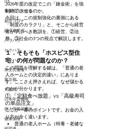
DX
2026年度の改定でこの「錬金術」を強
制終了させるのか。
事業復活支援金
今回は、この規制強化の裏側にある
新型コロナ
「制度のカラクリ」と、そこから経営
経済産業省
者が学ぶべき教訓を、①経営、②法
務、③社会の3つの視点で解説します。
パワハラ
セクハラ
１．そもそも「ホスピス型住
宅」の何が問題なのか？
マタハラ
この問題を理解する鍵は、「普通の老
厚生労働省
人ホームとの決定的違い」にありま
東京都
す。ここさえ押さえれば、なぜ儲かる
のかが分かります。
大阪府
① 「定額食べ放題」vs「高級寿司
日本年金機構
の単品注文」
個人情報保護法
ここが一番のポイントです。お金の入
り方が全く違います。
健康保険
普通の老人ホーム（特養・老健な
経団連