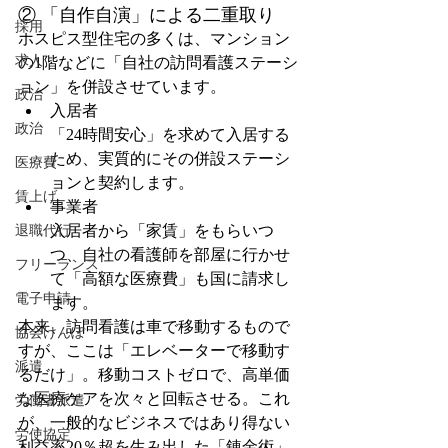
② 「自作自演」による二重取り
採用
ホスピス型住宅の多くは、マンション
求人
の1階などに「自社の訪問看護ステーシ
ョン」を併設させています。
政治
入居者
政治
「24時間安心」を求めて入居する
ため、実質的にその併設ステーシ
医療費
ョンと契約します。
賃上げ
事業者
入居者から「家賃」をもらいつ
退職代行
つ、自社の看護師を部屋に行かせ
フリーランス
て「高額な医療費」も国に請求し
電子申請
ます。
本来、訪問看護は車で移動するもので
協会けんぽ
すが、ここは「エレベーターで移動す
派遣
るだけ」。移動コストゼロで、高単価
な医療ケアを次々と回転させる。これ
労働者派遣
が、一般的なビジネスではあり得ない
労使協定
利益率20％超を生み出した「錬金術」