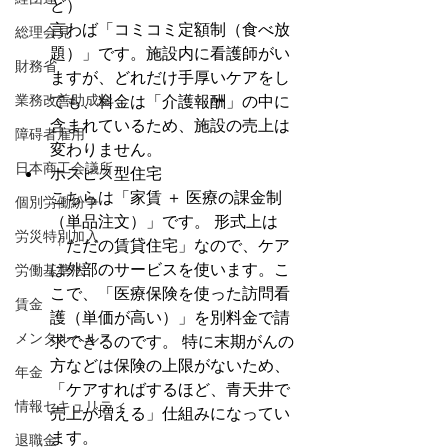
ど）
言わば「コミコミ定額制（食べ放
総理会見
題）」です。施設内に看護師がい
財務省
ますが、どれだけ手厚いケアをし
ても、料金は「介護報酬」の中に
業務改善助成金
含まれているため、施設の売上は
障碍者雇用
変わりません。
日本商工会議所
ホスピス型住宅
こちらは「家賃 ＋ 医療の課金制
個別労働紛争
（単品注文）」です。 形式上は
労災特別加入
「ただの賃貸住宅」なので、ケア
は外部のサービスを使います。こ
労働基準法
こで、「医療保険を使った訪問看
賃金
護（単価が高い）」を別料金で請
メンタルヘルス
求できるのです。 特に末期がんの
方などは保険の上限がないため、
年金
「ケアすればするほど、青天井で
情報セキュリティ
売上が増える」仕組みになってい
ます。
退職金