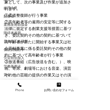
象として、次の事業及び作業が追加さ
総理会見
れます。
①柔道整復師が行う事業
財務省
②高年齢者等の雇用の安定等に関する
業務改善助成金
法律に規定する創業支援等措置に基づ
障碍者雇用
き、委託契約その他の契約に基づいて
日本商工会議所
高年齢者が新たに開始する事業又は社
会貢献事業に係る委託契約その他の契
個別労働紛争
約に基づいて高年齢者が行う事業
労災特別加入
③放送番組（広告放送を含む。）、映
労働基準法
画、寄席、劇場等における音楽、演芸
賃金
その他の芸能の提供の作業又はその演
出若しくは企画の作業
メンタルヘルス
④アニメーションの制作の作業
Phone
お問い合わせフォーム
年金
情報セキュリティ
詳しくはこちら
退職金