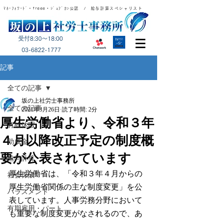
ﾏﾈｰﾌｫﾜｰﾄﾞ・freee・ｼﾞｮﾌﾞｶﾝ公認 / 給与計算スペシャリスト
受付8:30～18:00
​03-6822-1777
記事
全ての記事
坂の上社労士事務所
全ての記事
2021年3月26日
読了時間: 2分
厚生労働省より、令和３年
有給休暇
４月以降改正予定の制度概
助成金
要が公表されています
給与計算
厚生労働省は、「令和３年４月からの
社会保険
厚生労働省関係の主な制度変更」を公
ハラスメント
表しています。人事労務分野において
有期雇用・パート
も重要な制度変更がなされるので、あ