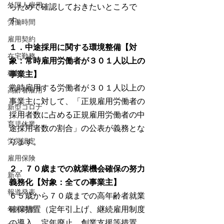
外国人雇用
らためて確認しておきたいところで
す。
労働時間
雇用契約
１．中途採用に関する環境整備【対
在宅勤務
象：常時雇用労働者が３０１人以上の
税制
事業主】
常時雇用する労働者が３０１人以上の
高齢者雇用
事業主に対して、「正規雇用労働者の
新型コロナ
採用者数に占める正規雇用労働者の中
育児休業
途採用者数の割合」の公表が義務とな
労災認定
ります。
雇用保険
２．７０歳までの就業機会確保の努力
新卒
義務化【対象：全ての事業主】
報道発表
６５歳から７０歳までの高年齢者就業
確保措置（定年引上げ、継続雇用制度
年末調整
の導入、定年廃止、創業支援等措置