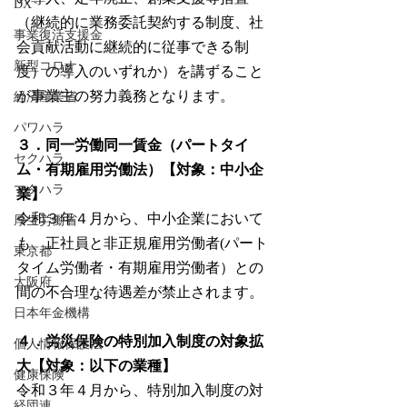
DX
（継続的に業務委託契約する制度、社
事業復活支援金
会貢献活動に継続的に従事できる制
新型コロナ
度）の導入のいずれか）を講ずること
が事業主の努力義務となります。
経済産業省
パワハラ
３．同一労働同一賃金（パートタイ
セクハラ
ム・有期雇用労働法）【対象：中小企
マタハラ
業】
令和３年４月から、中小企業において
厚生労働省
も、正社員と非正規雇用労働者(パート
東京都
タイム労働者・有期雇用労働者）との
大阪府
間の不合理な待遇差が禁止されます。
日本年金機構
４．労災保険の特別加入制度の対象拡
個人情報保護法
大【対象：以下の業種】
健康保険
令和３年４月から、特別加入制度の対
経団連