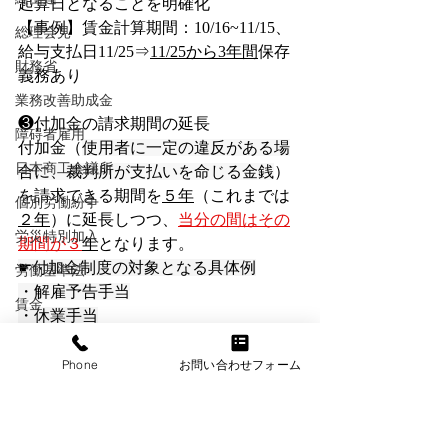
起算日となることを明確化
【事例】賃金計算期間：10/16~11/15、
総理会見
給与支払日11/25⇒
11/25から3年間
保存
財務省
義務あり
業務改善助成金
❸付加金の請求期間の延長
障碍者雇用
付加金
（
使用者に一定の違反がある場
日本商工会議所
合に、裁判所が支払いを命じる金銭
）
を請求できる期間を
５年
（これまでは
個別労働紛争
２年
）に延長しつつ、
当分の間はその
労災特別加入
期間が３
年
となります。
☛付加金制度の対象となる具体例
労働基準法
・解雇予告手当
賃金
・休業手当
メンタルヘルス
・
時間外・休日・深夜労働の
割増賃金
・年次有給休暇中の賃金
Phone
お問い合わせフォーム
年金
情報セキュリティ
詳しくはこちら
退職金