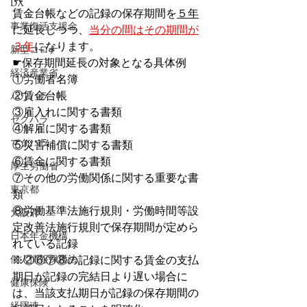
DX
賃金台帳などの記録の保存期間を
５年
事業復活支援金
に延長しつつ、
当分の間はその期間が
３年
になります。
新型コロナ
☛保存期間延長の対象となる具体例
経済産業省
①労働者名簿
②賃金台帳
パワハラ
③雇入れに関する書類
セクハラ
④解雇に関する書類
マタハラ
⑤災害補償に関する書類
⑥賃金に関する書類
厚生労働省
⑦その他の労働関係に関する重要な書
東京都
類
⑧労働基準法施行規則・労働時間等設
大阪府
定改善法施行規則で保存期間が定めら
日本年金機構
れている記録
個人情報保護法
※②⑥⑦⑧の記録に関する賃金の支払
期日が記録の完結日より遅い場合に
健康保険
は、当該支払期日が記録の保存期間の
経団連