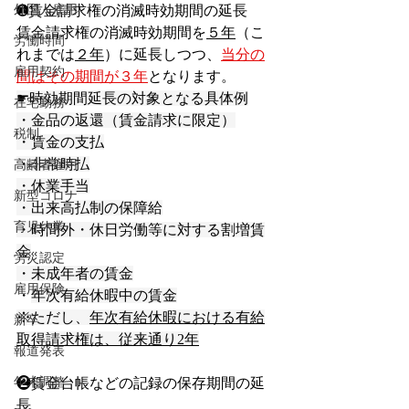
外国人雇用
➊賃金請求権の消滅時効期間の延長
賃金請求権の消滅時効期間を
５年
（こ
労働時間
れまでは
２年
）に延長しつつ、
当分の
雇用契約
間はその期間が３年
となります。
☛時効期間延長の対象となる具体例
在宅勤務
・金品の返還（賃金請求に限定）
税制
・賃金の支払
・非常時払
高齢者雇用
・休業手当
新型コロナ
・出来高払制の保障給
育児休業
・時間外・休日労働等に対する割増賃
金
労災認定
・未成年者の賃金
雇用保険
・
年次有給休暇中の賃金
※ただし、
年次有給休暇における有給
新卒
取得請求権は、従来通り2年
報道発表
年末調整
❷賃金台帳などの記録の保存期間の延
長