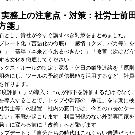
と実務上の注意点・対策：社労士前
方箋」
石とし、貴社が今すぐ講ずべき対策をまとめました。
プレート化（言語化の徹底）：感情（クズ、バカ等）を
）」「基準（本来どうあるべきか）」「改善（次はどう
する文化を徹底してください。
ックス・ルールの制定：深夜・休日の業務連絡を「原則
明確にし、ツールの予約送信機能を活用するなど、社員
を作ります。
60度評価）」の導入：上司が部下を評価するだけでなく
を導入することで、トップや幹部の「暴走」を早期に検
社労士等）の設置：社内の窓口では、今回の市長のケー
ない」事態が起こります。利害関係のない外部専門家を
発」に変わる前に「改善」へと繋げます。
ップデート：「自分たちの時代はこれくらい普通だった