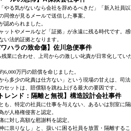
「やる気がないなら会社を辞めるべきだ」「新入社員以
の同僚が見るメールで送信した事案。
が認められました。
ャットやメールなど「証拠」が永遠に残る時代です。感
ない法的証拠となります。
パワハラの致命傷】佐川急便事件
える残業に合わせ、上司からの激しい叱責が日常化してい
6,000万円の賠償を命じました。
から多少の叱責は仕方ない」という現場の甘えは、司法
のセットは、賠償額を跳ね上げる最大の要因です。
新トレンド：隔離と無視】構造設計会社事件
とも、特定の社員に仕事を与えない、あるいは別室に隔
為が人格権侵害と認定。
痛に対し高額な慰謝料を認定。
神に祟りなし」と、扱いに困る社員を放置・隔離するこ