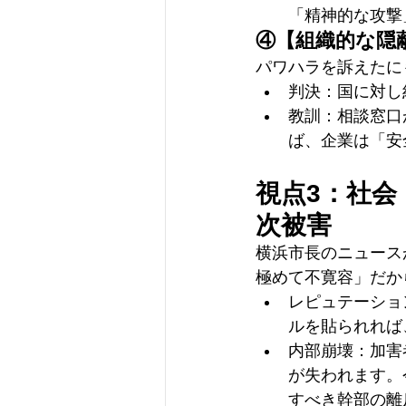
「精神的な攻撃
④【組織的な隠
パワハラを訴えたに
判決：国に対し約
教訓：相談窓口
ば、企業は「安
視点3：社会
次被害
横浜市長のニュース
極めて不寛容」だか
レピュテーショ
ルを貼られれば
内部崩壊：加害
が失われます。
すべき幹部の離