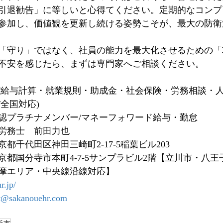
引退勧告」に等しいと心得てください。定期的なコンプ
参加し、価値観を更新し続ける姿勢こそが、最大の防衛
「守り」ではなく、社員の能力を最大化させるための「
不安を感じたら、まずは専門家へご相談ください。
/給与計算・就業規則・助成金・社会保険・労務相談・人
全国対応) 
認プラチナメンバー/マネーフォワード給与・勤怠 
労務士　前田力也
都千代田区神田三崎町2-17-5稲葉ビル203
京都国分寺市本町4-7-5サンプラビル2階【立川市・八
摩エリア・中央線沿線対応】
r.jp/
t@sakanouehr.com