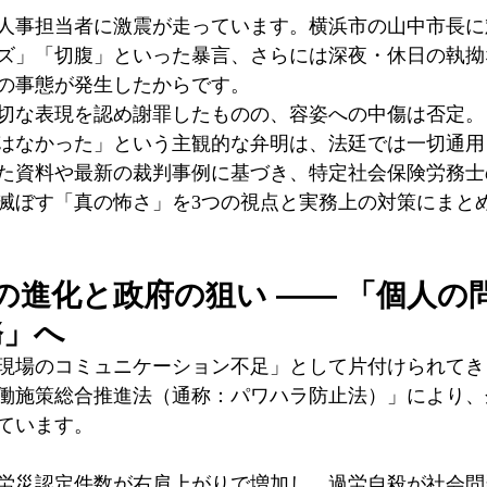
人事担当者に激震が走っています。横浜市の山中市長に
ズ」「切腹」といった暴言、さらには深夜・休日の執拗
の事態が発生したからです。
切な表現を認め謝罪したものの、容姿への中傷は否定。
はなかった」という主観的な弁明は、法廷では一切通用
た資料や最新の裁判事例に基づき、特定社会保険労務士
滅ぼす「真の怖さ」を3つの視点と実務上の対策にまと
の進化と政府の狙い —— 「個人の
務」へ
現場のコミュニケーション不足」として片付けられてき
働施策総合推進法（通称：パワハラ防止法）」により、
ています。
労災認定件数が右肩上がりで増加し、過労自殺が社会問