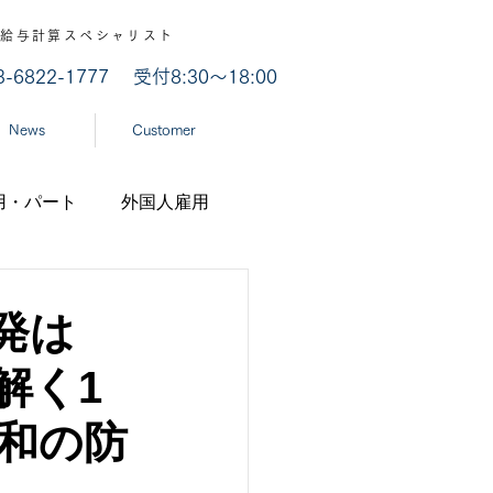
認 / 給与計算スペシャリスト
03-6822-1777
受付8:30～18:00
News
Customer
用・パート
外国人雇用
業
労災認定
発は
解く1
ナ
経済産業省
和の防
機構