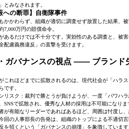
」とみなされます。
蔽への断罪】自衛隊事件
もかかわらず、組織が適切に調査せず放置した結果、被
7,000万円の賠償命令。
があるだけでは不十分です。実効性のある調査と、被害
全配慮義務違反」の直撃を受けます。
・ガバナンスの視点 —— ブランド
がこれほどまでに拡散されるのは、現代社会が「ハラス
らです。
ンリスク：裁判で勝とうが負けようが、一度「パワハラ
、SNSで拡散され、優秀な人材の採用は不可能になりま
者が有能なリーダーであればあるほど、周囲は忖度し、
今回の人事部長の告発は、組織のトップによる不適切言
反を招くという「ガバナンスの崩壊」を象徴しています