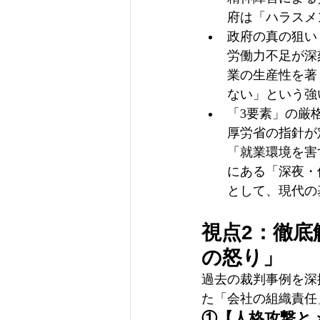
府は「ハラスメ
政府の真の狙い
労働力不足が深
業の生産性を著
ない」という強
「3要素」の厳
厚労省の指針が
「就業環境を害
にある「深夜・
として、現代の
視点2：徹底
の怒り」
過去の裁判事例を深
た「会社の組織責任
①【人格攻撃と