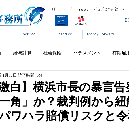
ﾏﾈｰﾌｫﾜｰﾄﾞ・freee・ｼﾞｮﾌﾞｶﾝ公
​
Service
Plan/Fee
Money Forward
金
給与計算
社会保険
ハラスメント
有期雇
所
1月17日
読了時間: 5分
宅勤務
税制
高齢者雇用
新型コロナ
育児休
激白】横浜市長の暴言告
一角」か？裁判例から紐
表
年末調整
DX
事業復活支援金
新型コロ
パワハラ賠償リスクと令
タハラ
厚生労働省
東京都
大阪府
日本年金