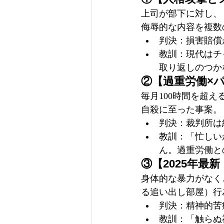
上司が部下に対し、
侮辱的な内容を複数
判決：損害賠償
教訓：現代はチ
取り返しのつか
②【過重労働×
毎月100時間を超
自殺に至った事案。
判決：裁判所は約
教訓：「忙しい
ん。過重労働と
③【2025年最
身体的な暴力がなく
る追い出し部屋）行
判決：精神的苦
教訓：「触らぬ