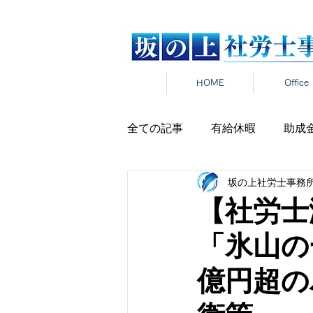
HOME
Office
全ての記事
有給休暇
助成
坂の上社労士事務
労働時間
雇用契約
在
【社労士
「氷山の
雇用保険
新卒
報道発
億円超の
パワハラ
セクハラ
マ